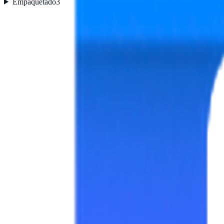
Empaquetado
3