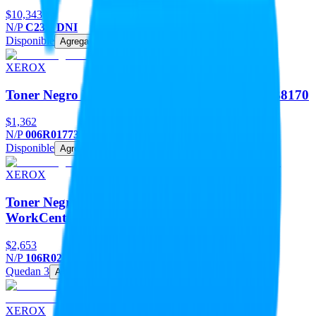
$10,343
N/P
C235_DNI
Disponible
Agregar
XEROX
Toner Negro Xerox 006R01773 para Altalink B8170
$1,362
N/P
006R01773
Disponible
Agregar
XEROX
Toner Negro Xerox 106R02782 para Phaser y
WorkCentre
$2,653
N/P
106R02782
Quedan 3
Agregar
XEROX