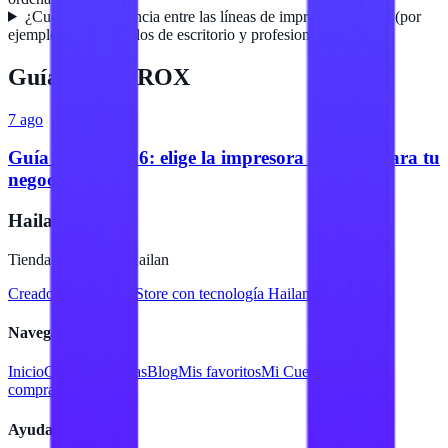
¿Cuál es la diferencia entre las líneas de impresoras Xerox (por
ejemplo, entre modelos de escritorio y profesionales)?
Guías de
XEROX
7 ago
Guía Xerox 2026: elige la impresora perfecta para tu
negocio
Hailan Store
Tienda en línea de Hailan
Creado para
Hailan Store
con tecnología Hailan ERP
Navegación
Inicio
Catálogo
Marcas
Blog
Mis favoritos
Mi Cuenta
Facturar
compra
Contacto
Ayuda