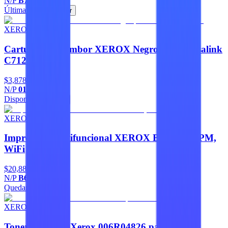
N/P
B7135_T
Última pieza
Agregar
XEROX
Cartucho de Tambor XEROX Negro para Versalink
C7120
$3,878
N/P
013R00688
Disponible
Agregar
XEROX
Impresora Multifuncional XEROX B620, 65 PPM,
WiFi
$20,886
N/P
B620_DN
Quedan 3
Agregar
XEROX
Toner Amarillo Xerox 006R04826 para C320 y