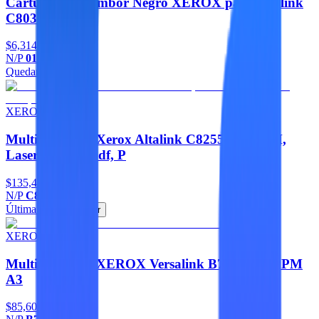
Cartucho de Tambor Negro XEROX para Altalink
C8030
$6,314
N/P
013R00662
Quedan 3
Agregar
XEROX
Multifuncional Xerox Altalink C8255F, 55PPM,
Laser Color, Dadf, P
$135,453
N/P
C8255_F
Última pieza
Agregar
XEROX
Multifuncional XEROX Versalink B7135T 35PPM
A3
$85,605