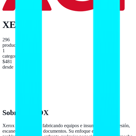
XEROX
296
productos
1
categoría
$481
desde
Sobre
XEROX
Xerox lleva décadas fabricando equipos e insumos para impresión,
escaneo y gestión de documentos. Su enfoque es resolver los