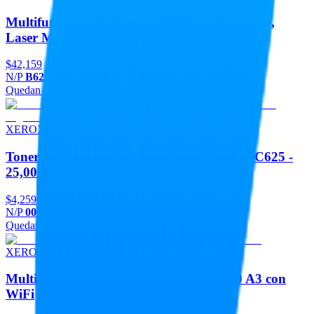
Multifuncional Xerox Versalink B625, 65PPM,
Laser Monocromatico,
$42,159
N/P
B625_DN
Quedan 2
Agregar
XEROX
Toner Negro Xerox 006R04644 para C620/C625 -
25,000 Páginas
$4,259
N/P
006R04644
Quedan 3
Agregar
XEROX
Multifuncional XEROX Versalink C7130 A3 con
WiFi