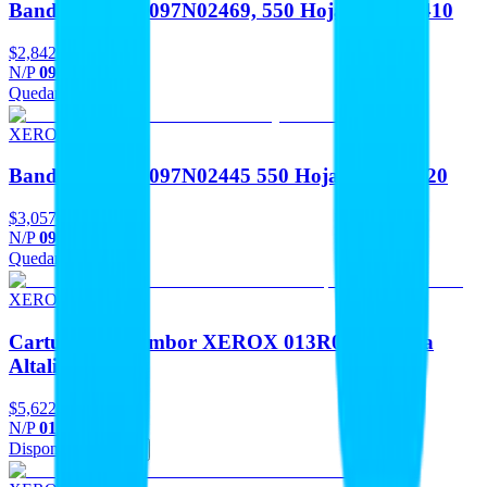
Bandeja Xerox 097N02469, 550 Hojas Para B410
$2,842
N/P
097N02469
Quedan 2
Agregar
XEROX
Bandeja Xerox 097N02445 550 Hojas Para B620
$3,057
N/P
097N02445
Quedan 2
Agregar
XEROX
Cartucho de Tambor XEROX 013R00681 para
Altalink C8130
$5,622
N/P
013R00681
Disponible
Agregar