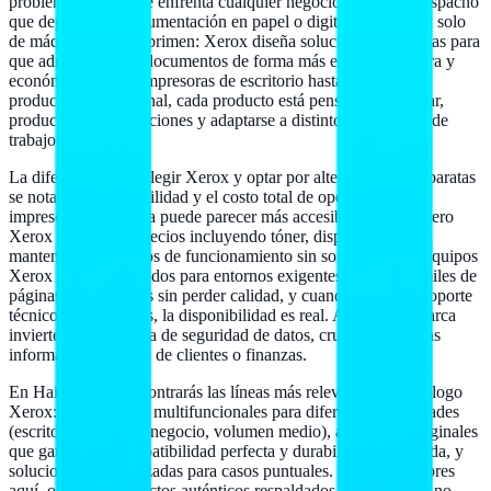
problemas reales que enfrenta cualquier negocio, oficina o despacho
que depende de documentación en papel o digital. No se trata solo
de máquinas que imprimen: Xerox diseña soluciones completas para
que administres tus documentos de forma más eficiente, segura y
económica. Desde impresoras de escritorio hasta sistemas de
producción profesional, cada producto está pensado para durar,
producir sin interrupciones y adaptarse a distintos volúmenes de
trabajo.
La diferencia entre elegir Xerox y optar por alternativas más baratas
se nota en la confiabilidad y el costo total de operación. Una
impresora económica puede parecer más accesible al inicio, pero
Xerox calcula sus precios incluyendo tóner, disponibilidad de
mantenimiento y años de funcionamiento sin sorpresas. Los equipos
Xerox están construidos para entornos exigentes: producen miles de
páginas mes tras mes sin perder calidad, y cuando necesitas soporte
técnico o refacciones, la disponibilidad es real. Además, la marca
invierte en tecnología de seguridad de datos, crucial si manejas
información sensible de clientes o finanzas.
En Hailan Store encontrarás las líneas más relevantes del catálogo
Xerox: impresoras y multifuncionales para diferentes necesidades
(escritorio, pequeño negocio, volumen medio), accesorios originales
que garantizan compatibilidad perfecta y durabilidad certificada, y
soluciones especializadas para casos puntuales. Cuando compres
aquí, obtienes productos auténticos respaldados por la marca, no