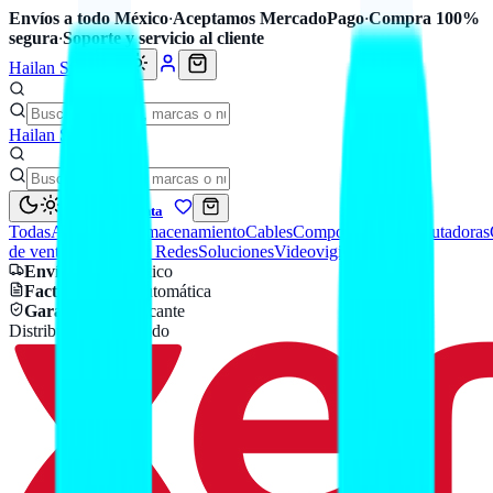
Envíos a todo México
·
Aceptamos MercadoPago
·
Compra 100%
segura
·
Soporte y servicio al cliente
Hailan Store
Hailan Store
Mi cuenta
Todas
Accesorios
Almacenamiento
Cables
Componentes
Computadoras
de venta
Seguridad y Redes
Soluciones
Videovigilancia
Envío
a todo México
Factura CFDI
automática
Garantía
de fabricante
Distribuidor autorizado