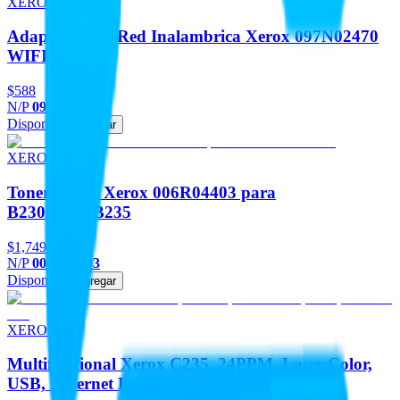
XEROX
Adaptador De Red Inalambrica Xerox 097N02470
WIFI
$588
N/P
097N02470
Disponible
Agregar
XEROX
Toner Negro Xerox 006R04403 para
B230/B225/B235
$1,749
N/P
006R04403
Disponible
Agregar
XEROX
Multifuncional Xerox C235, 24PPM, Laser Color,
USB, Ethernet Red,