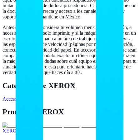
imitaciones ni stock de dudosa procedencia. Cada artículo viene con
la documentación correcta y acceso a los canales de garantía y
soporte que Xerox mantiene en México.
Antes de decidirte, considera tu volumen mensual de impresión, si
necesitas escanear o solo imprimir, y si la máquina debe caber en un
escritorio o está destinada a un área de trabajo compartida. Revisa
las especificaciones de velocidad (páginas por minuto), resolución,
conectividad y capacidad del papel. En accesorios, verifica que sean
compatibles con tu modelo exacto: un tóner equivocado no entra en
la máquina. Si tienes dudas sobre cuál equipo es el adecuado para tu
situación, Hailan Store está para orientarte hacia la opción que de
verdad se ajuste a lo que haces día a día.
Categorías de
XEROX
Accesorios
12
Productos XEROX
XEROX