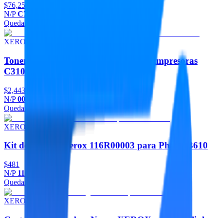
$76,258
N/P
C7130_D
Quedan 2
Agregar
XEROX
Toner Negro Xerox 006R04360 para Impresoras
C310/C315
$2,443
N/P
006R04360
Quedan 2
Agregar
XEROX
Kit de rodillos Xerox 116R00003 para Phaser 3610
$481
N/P
116R00003
Quedan 2
Agregar
XEROX