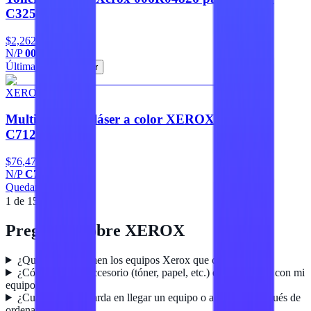
C325
$2,262
N/P
006R04826
Última pieza
Agregar
XEROX
Multifuncional láser a color XEROX Versalink
C7120S
$76,476
N/P
C7120_S
Quedan 2
Agregar
1
de
15
Siguiente
Preguntas sobre
XEROX
¿Qué garantía tienen los equipos Xerox que compro aquí?
¿Cómo sé si un accesorio (tóner, papel, etc.) es compatible con mi
equipo?
¿Cuánto tiempo tarda en llegar un equipo o accesorio después de
ordenar?