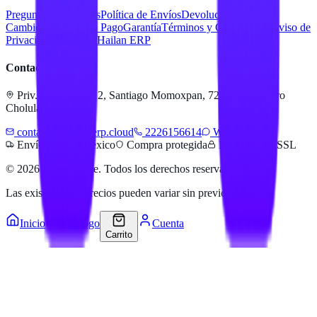
Preguntas Frecuentes
Política de Envíos
Devoluciones y
Cambios
Métodos de Pago
Garantía
Términos y Condiciones
Aviso de
Privacidad
Servicios Hailan ERP
Contacto
Priv. Alejandra 512, Santiago Momoxpan, 72775 San Pedro
Cholula, Pue.
contacto@hailanerp.cloud
2226156614
WhatsApp
Envíos a todo México
Compra protegida
Pago seguro SSL
©
2026
Hailan Store
. Todos los derechos reservados.
Las existencias y precios pueden variar sin previo aviso.
Inicio
Catálogo
Cuenta
Carrito