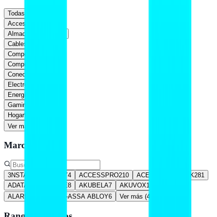
Todas
Accesorios
1,983
Almacenamiento
169
Cables
885
Componentes
525
Computadoras
350
Conectividad
615
Electrónica
861
Energía
703
Gaming
375
Hogar
93
Ver más (
5
)
Marca
3NSTAR
32
ABLOY
4
ACCESSPRO
210
ACER
24
ACTECK
281
ADATA
281
AFORE
8
AKUBELA
7
AKUVOX
13
ALARM CONTROLS-ASSA ABLOY
6
Ver más (
461
)
Rango de precios