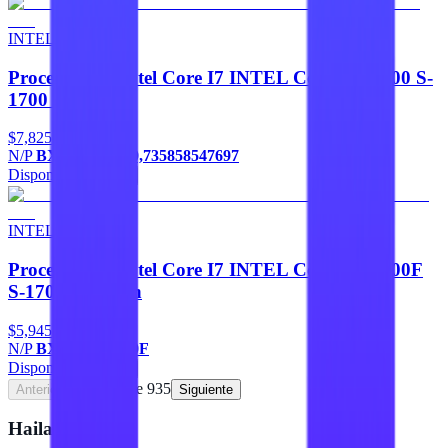
INTEL
Procesadores Intel Core I7 INTEL Core I7-14700 S-
1700 14A Gen
$7,825
N/P
BX8071514700,735858547697
Disponible
Agregar
INTEL
Procesadores Intel Core I7 INTEL Core I7-12700F
S-1700 12A Gen
$5,945
N/P
BX8071512700F
Disponible
Agregar
Página
1
de
935
Anterior
Siguiente
Hailan Store