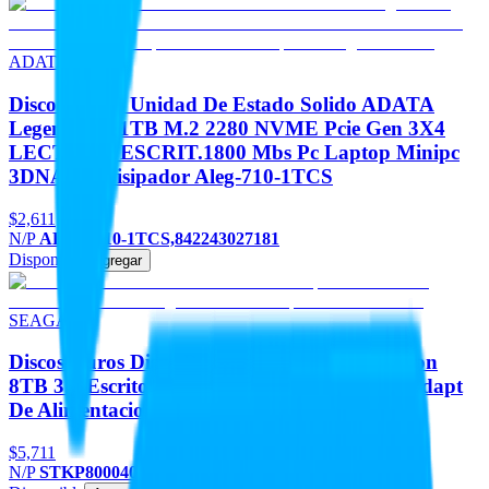
ADATA
Discos Duros Unidad De Estado Solido ADATA
Legend 710 1TB M.2 2280 NVME Pcie Gen 3X4
LECT.2400 ESCRIT.1800 Mbs Pc Laptop Minipc
3DNAND Disipador Aleg-710-1TCS
$2,611
N/P
ALEG-710-1TCS,842243027181
Disponible
Agregar
SEAGATE
Discos Duros Disco Duro SEAGATE Expansion
8TB 3.5 Escritorio USB 3.0 Negro Win Mac Adapt
De Alimentacion
$5,711
N/P
STKP8000400