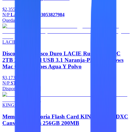
$2,355
N/P
LAC301558,093053827984
Quedan 5
Agregar
LACIE
Discos Duros Disco Duro LACIE Rugged USB-C
2TB 2.5 Portatil USB 3.1 Naranja-Plata Windows
Mac Contragolpes Agua Y Polvo
$3,173
N/P
STFR2000800
Disponible
Agregar
KINGSTON
Memorias Memoria Flash Card KINGSTON SDXC
Canvas Go Plus 256GB 200MB