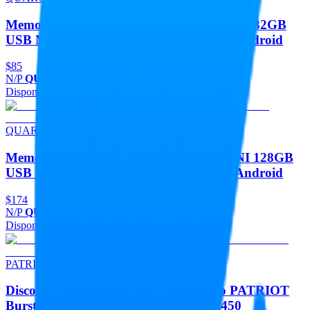
Memorias Memoria Flash USB QUARONI 32GB
USB Metalica USB 2.0 Compatible Con Android
$85
N/P
QUM32Z
Disponible
Agregar
QUARONI
Memorias Memoria Flash USB QUARONI 128GB
USB Metalica USB 2.0 Compatible Con Android
$174
N/P
QUM128Z
Disponible
Agregar
PATRIOT
Discos Duros Unidad De Estado Solido PATRIOT
Burst Elite 240GB 2.5 SATA 3 LECT.450