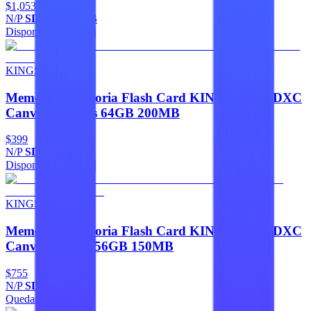
$1,053
N/P
SDCG4/256GB
Disponible
Agregar
KINGSTON
Memorias Memoria Flash Card KINGSTON SDXC
Canvas Go Plus 64GB 200MB
$399
N/P
SDG4/64GB
Disponible
Agregar
KINGSTON
Memorias Memoria Flash Card KINGSTON SDXC
Canvas Select 256GB 150MB
$755
N/P
SDS3/256GB
Quedan 2
Agregar