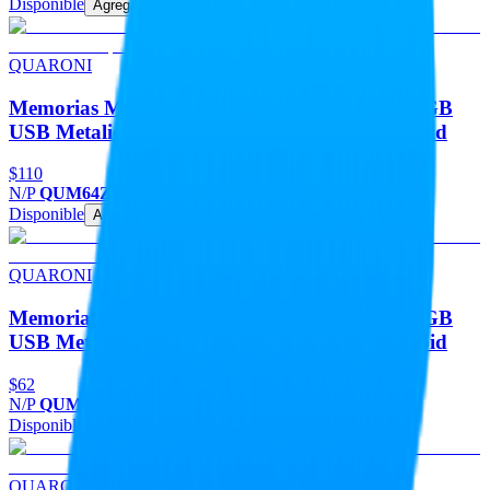
Disponible
Agregar
QUARONI
Memorias Memoria Flash USB QUARONI 64GB
USB Metalica USB 2.0 Compatible Con Android
$110
N/P
QUM64Z
Disponible
Agregar
QUARONI
Memorias Memoria Flash USB QUARONI 16GB
USB Metalica USB 2.0 Compatible Con Android
$62
N/P
QUM16Z
Disponible
Agregar
QUARONI