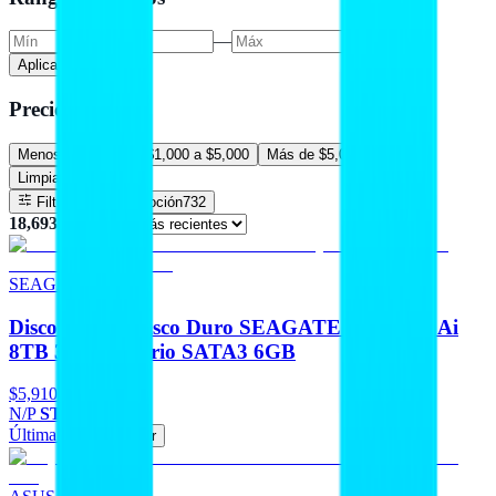
—
Aplicar precio
Precios
Menos de $1,000
$1,000 a $5,000
Más de $5,000
Limpiar filtros
Filtros
En promoción
732
18,693
resultado
s
SEAGATE
Discos Duros Disco Duro SEAGATE Skyhawk Ai
8TB 3.5 Escritorio SATA3 6GB
$5,910
N/P
ST8000VE001
Última pieza
Agregar