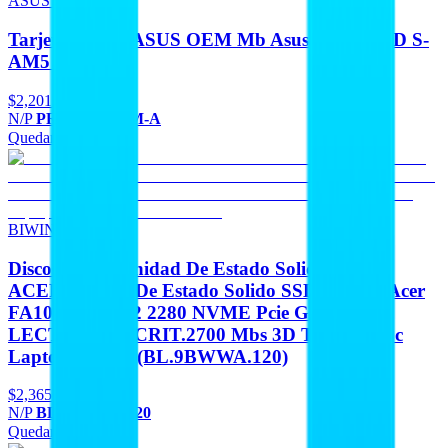
ASUS OEM
Tarjeta Madre ASUS OEM Mb Asus B840 AMD S-
AM5 9A Gen
$2,201
N/P
PRIME B840M-A
Quedan 5
Agregar
BIWIN ACER
Discos Duros Unidad De Estado Solido BIWIN
ACER Unidad De Estado Solido SSD Interno Acer
FA100 1TB M.2 2280 NVME Pcie Gen 3X4
LECT.3300 ESCRIT.2700 Mbs 3D Tlc Nand Pc
Laptop Minipc (BL.9BWWA.120)
$2,365
N/P
BL.9BWWA.120
Quedan 3
Agregar