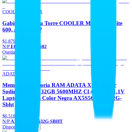
COOLER MASTER
Gabinetes Media Torre COOLER MASTER Elite
600, Argb Fan 7
$1,879
N/P
E600-WGNN-S02
Quedan 2
Agregar
ADATA
Memorias Memoria RAM ADATA Xpg Hunter
Sodimm DDR5 32GB 5600MHZ Cl 46-45-45 1.1V
Laptop Gamers Color Negra AX5S5600C4632G-
Sbht
$6,518
N/P
AX5S5600C4632G-SBHT
Disponible
Agregar