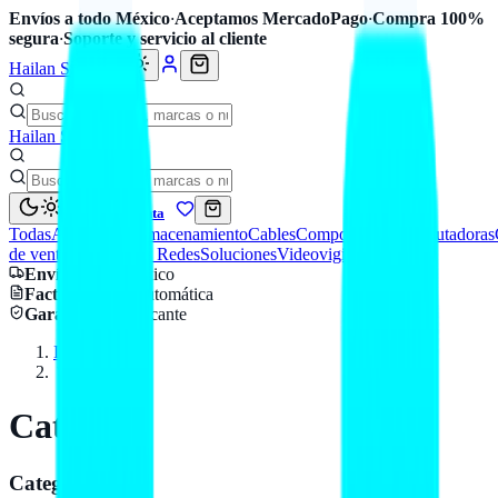
Envíos a todo México
·
Aceptamos MercadoPago
·
Compra 100%
segura
·
Soporte y servicio al cliente
Hailan Store
Hailan Store
Mi cuenta
Todas
Accesorios
Almacenamiento
Cables
Componentes
Computadoras
de venta
Seguridad y Redes
Soluciones
Videovigilancia
Envío
a todo México
Factura CFDI
automática
Garantía
de fabricante
Inicio
Catálogo
Catálogo
Categorías