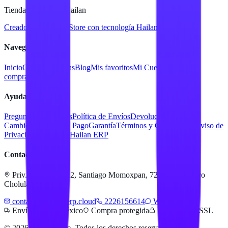
Tienda en línea de Hailan
Creado para
Hailan Store
con tecnología Hailan ERP
Navegación
Inicio
Catálogo
Marcas
Blog
Mis favoritos
Mi Cuenta
Facturar
compra
Contacto
Ayuda
Preguntas Frecuentes
Política de Envíos
Devoluciones y
Cambios
Métodos de Pago
Garantía
Términos y Condiciones
Aviso de
Privacidad
Servicios Hailan ERP
Contacto
Priv. Alejandra 512, Santiago Momoxpan, 72775 San Pedro
Cholula, Pue.
contacto@hailanerp.cloud
2226156614
WhatsApp
Envíos a todo México
Compra protegida
Pago seguro SSL
©
2026
Hailan Store
. Todos los derechos reservados.