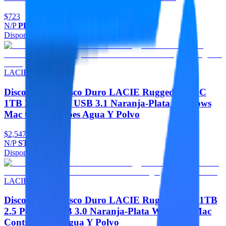
$723
N/P
PBE240GS25SSDR
Disponible
Agregar
LACIE
Discos Duros Disco Duro LACIE Rugged USB-C
1TB 2.5 Portatil USB 3.1 Naranja-Plata Windows
Mac Contragolpes Agua Y Polvo
$2,547
N/P
STFR1000800
Disponible
Agregar
LACIE
Discos Duros Disco Duro LACIE Rugged Mini 1TB
2.5 Portatil USB 3.0 Naranja-Plata Windows Mac
Contragolpes Agua Y Polvo