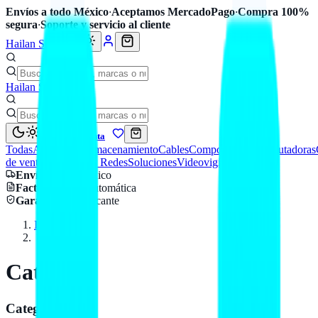
Envíos a todo México
·
Aceptamos MercadoPago
·
Compra 100%
segura
·
Soporte y servicio al cliente
Hailan Store
Hailan Store
Mi cuenta
Todas
Accesorios
Almacenamiento
Cables
Componentes
Computadoras
de venta
Seguridad y Redes
Soluciones
Videovigilancia
Envío
a todo México
Factura CFDI
automática
Garantía
de fabricante
Inicio
Catálogo
Catálogo
Categorías