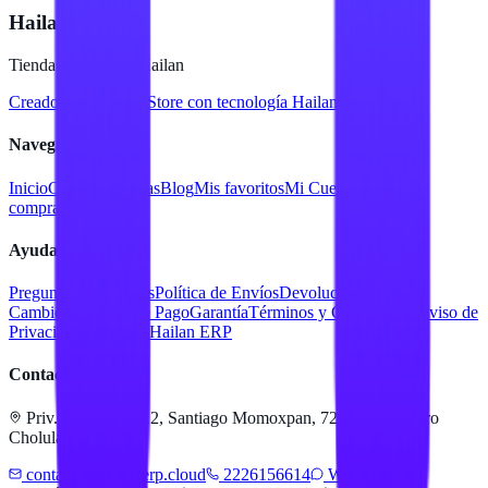
Hailan Store
Tienda en línea de Hailan
Creado para
Hailan Store
con tecnología Hailan ERP
Navegación
Inicio
Catálogo
Marcas
Blog
Mis favoritos
Mi Cuenta
Facturar
compra
Contacto
Ayuda
Preguntas Frecuentes
Política de Envíos
Devoluciones y
Cambios
Métodos de Pago
Garantía
Términos y Condiciones
Aviso de
Privacidad
Servicios Hailan ERP
Contacto
Priv. Alejandra 512, Santiago Momoxpan, 72775 San Pedro
Cholula, Pue.
contacto@hailanerp.cloud
2226156614
WhatsApp