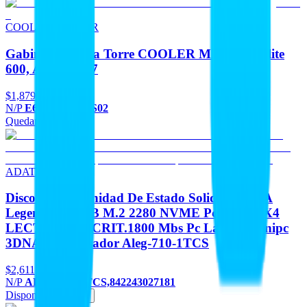
COOLER MASTER
Gabinetes Media Torre COOLER MASTER Elite
600, Argb Fan 7
$1,879
N/P
E600-WGNN-S02
Quedan 2
Agregar
ADATA
Discos Duros Unidad De Estado Solido ADATA
Legend 710 1TB M.2 2280 NVME Pcie Gen 3X4
LECT.2400 ESCRIT.1800 Mbs Pc Laptop Minipc
3DNAND Disipador Aleg-710-1TCS
$2,611
N/P
ALEG-710-1TCS,842243027181
Disponible
Agregar