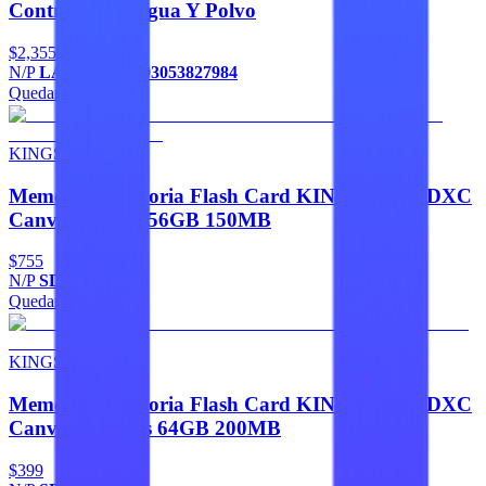
Contragolpes Agua Y Polvo
$2,355
N/P
LAC301558,093053827984
Quedan 5
Agregar
KINGSTON
Memorias Memoria Flash Card KINGSTON SDXC
Canvas Select 256GB 150MB
$755
N/P
SDS3/256GB
Quedan 2
Agregar
KINGSTON
Memorias Memoria Flash Card KINGSTON SDXC
Canvas Go Plus 64GB 200MB
$399