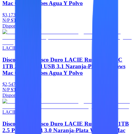
Mac Contragolpes Agua Y Polvo
$3,173
N/P
STFR2000800
Disponible
Agregar
LACIE
Discos Duros Disco Duro LACIE Rugged USB-C
1TB 2.5 Portatil USB 3.1 Naranja-Plata Windows
Mac Contragolpes Agua Y Polvo
$2,547
N/P
STFR1000800
Disponible
Agregar
LACIE
Discos Duros Disco Duro LACIE Rugged Mini 1TB
2.5 Portatil USB 3.0 Naranja-Plata Windows Mac