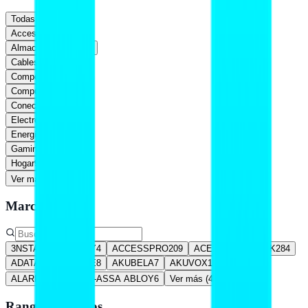
Todas
Accesorios
1,981
Almacenamiento
169
Cables
885
Componentes
527
Computadoras
350
Conectividad
615
Electrónica
861
Energía
702
Gaming
375
Hogar
94
Ver más (
5
)
Marca
3NSTAR
32
ABLOY
4
ACCESSPRO
209
ACER
24
ACTECK
284
ADATA
279
AFORE
8
AKUBELA
7
AKUVOX
13
ALARM CONTROLS-ASSA ABLOY
6
Ver más (
461
)
Rango de precios