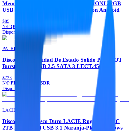
Memorias Memoria Flash USB QUARONI 32GB
USB Metalica USB 2.0 Compatible Con Android
$85
N/P
QUM32Z
Disponible
Agregar
PATRIOT
Discos Duros Unidad De Estado Solido PATRIOT
Burst Elite 240GB 2.5 SATA 3 LECT.450
$723
N/P
PBE240GS25SSDR
Disponible
Agregar
LACIE
Discos Duros Disco Duro LACIE Rugged USB-C
2TB 2.5 Portatil USB 3.1 Naranja-Plata Windows