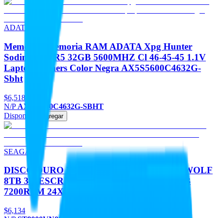
ADATA
Memorias Memoria RAM ADATA Xpg Hunter
Sodimm DDR5 32GB 5600MHZ Cl 46-45-45 1.1V
Laptop Gamers Color Negra AX5S5600C4632G-
Sbht
$6,518
N/P
AX5S5600C4632G-SBHT
Disponible
Agregar
SEAGATE
DISCO DURO INTERNO SEAGATE IRONWOLF
8TB 3.5 ESCRITORIO SATA3 6GB/S 256MB
7200RPM 24X7 HOT-PLUG NAS 1-8 BAHIA
$6,134