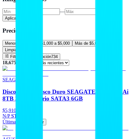
—
Aplicar precio
Precios
Menos de $1,000
$1,000 a $5,000
Más de $5,000
Limpiar filtros
Filtros
En promoción
734
18,675
resultado
s
SEAGATE
Discos Duros Disco Duro SEAGATE Skyhawk Ai
8TB 3.5 Escritorio SATA3 6GB
$5,910
N/P
ST8000VE001
Última pieza
Agregar