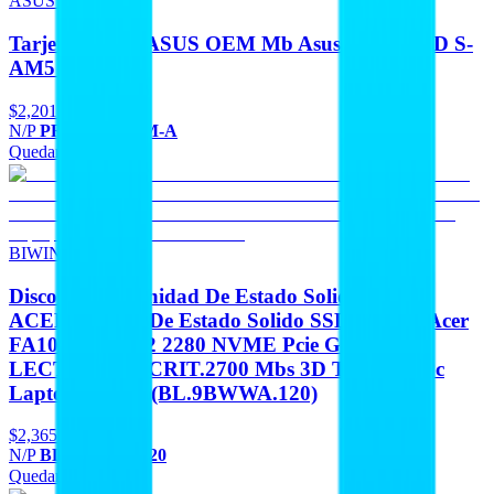
ASUS OEM
Tarjeta Madre ASUS OEM Mb Asus B840 AMD S-
AM5 9A Gen
$2,201
N/P
PRIME B840M-A
Quedan 5
Agregar
BIWIN ACER
Discos Duros Unidad De Estado Solido BIWIN
ACER Unidad De Estado Solido SSD Interno Acer
FA100 1TB M.2 2280 NVME Pcie Gen 3X4
LECT.3300 ESCRIT.2700 Mbs 3D Tlc Nand Pc
Laptop Minipc (BL.9BWWA.120)
$2,365
N/P
BL.9BWWA.120
Quedan 3
Agregar