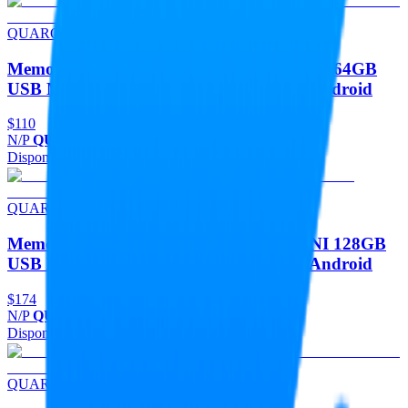
QUARONI
Memorias Memoria Flash USB QUARONI 64GB
USB Metalica USB 2.0 Compatible Con Android
$110
N/P
QUM64Z
Disponible
Agregar
QUARONI
Memorias Memoria Flash USB QUARONI 128GB
USB Metalica USB 2.0 Compatible Con Android
$174
N/P
QUM128Z
Disponible
Agregar
QUARONI