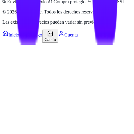
Envíos a todo México
Compra protegida
Pago seguro SSL
©
2026
Hailan Store
. Todos los derechos reservados.
Las existencias y precios pueden variar sin previo aviso.
Inicio
Catálogo
Cuenta
Carrito