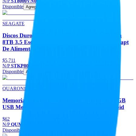
N/P
ST8000VN004
Disponible
Agregar
SEAGATE
Discos Duros Disco Duro SEAGATE Expansion
8TB 3.5 Escritorio USB 3.0 Negro Win Mac Adapt
De Alimentacion
$5,711
N/P
STKP8000400
Disponible
Agregar
QUARONI
Memorias Memoria Flash USB QUARONI 16GB
USB Metalica USB 2.0 Compatible Con Android
$62
N/P
QUM16Z
Disponible
Agregar