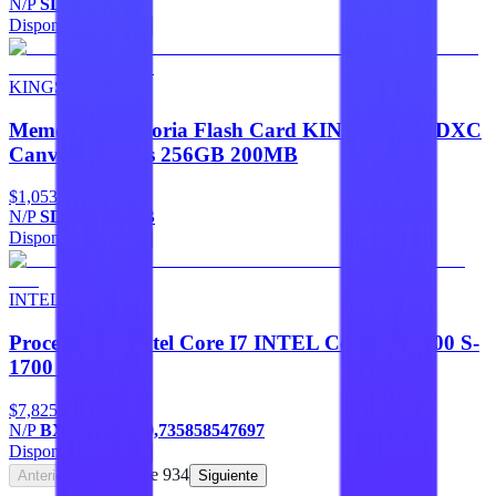
N/P
SDG4/64GB
Disponible
Agregar
KINGSTON
Memorias Memoria Flash Card KINGSTON SDXC
Canvas Go Plus 256GB 200MB
$1,053
N/P
SDCG4/256GB
Disponible
Agregar
INTEL
Procesadores Intel Core I7 INTEL Core I7-14700 S-
1700 14A Gen
$7,825
N/P
BX8071514700,735858547697
Disponible
Agregar
Página
1
de
934
Anterior
Siguiente