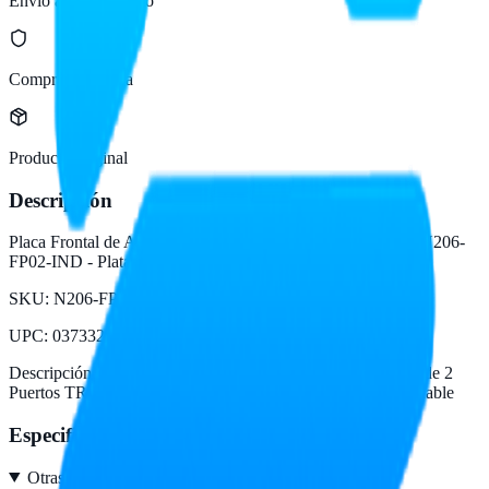
Envío a todo México
Compra protegida
Producto original
Descripción
Placa Frontal de Ancho Sencillo de 2 Puertos TRIPP-LITE N206-
FP02-IND - Plata, Acero inoxidable
SKU:
N206-FP02-IND
UPC
:
037332206268
Descripción del fabricante:
Placa Frontal de Ancho Sencillo de 2
Puertos TRIPP-LITE N206-FP02-IND - Plata, Acero inoxidable
Especificaciones
Otras características
2