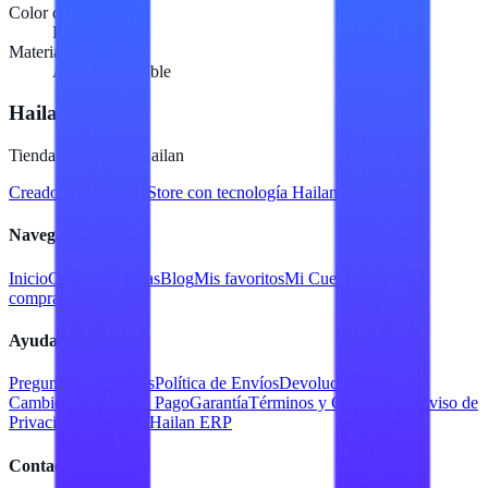
Color del producto
Plata
Materiales
Acero inoxidable
Hailan Store
Tienda en línea de Hailan
Creado para
Hailan Store
con tecnología Hailan ERP
Navegación
Inicio
Catálogo
Marcas
Blog
Mis favoritos
Mi Cuenta
Facturar
compra
Contacto
Ayuda
Preguntas Frecuentes
Política de Envíos
Devoluciones y
Cambios
Métodos de Pago
Garantía
Términos y Condiciones
Aviso de
Privacidad
Servicios Hailan ERP
Contacto