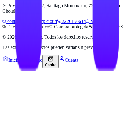
Priv. Alejandra 512, Santiago Momoxpan, 72775 San Pedro
Cholula, Pue.
contacto@hailanerp.cloud
2226156614
WhatsApp
Envíos a todo México
Compra protegida
Pago seguro SSL
©
2026
Hailan Store
. Todos los derechos reservados.
Las existencias y precios pueden variar sin previo aviso.
Inicio
Catálogo
Cuenta
Carrito