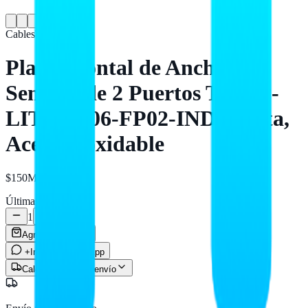
Cables
TRIPP-LITE
Placa Frontal de Ancho
Sencillo de 2 Puertos TRIPP-
LITE N206-FP02-IND - Plata,
Acero inoxidable
$150
MXN
Últimas
5
unidades
1
Agregar al carrito
+Info por WhatsApp
Calcular costo de envío