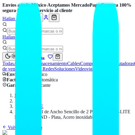
Envíos a todo México
·
Aceptamos MercadoPago
·
Compra 100%
segura
·
Soporte y servicio al cliente
Hailan Store
Hailan Store
Mi cuenta
Todas
Accesorios
Almacenamiento
Cables
Componentes
Computadoras
de venta
Seguridad y Redes
Soluciones
Videovigilancia
Envío
a todo México
Factura CFDI
automática
Garantía
de fabricante
Inicio
Catálogo
TRIPP-LITE
Placa Frontal de Ancho Sencillo de 2 Puertos TRIPP-LITE
N206-FP02-IND - Plata, Acero inoxidable
Volver al catálogo