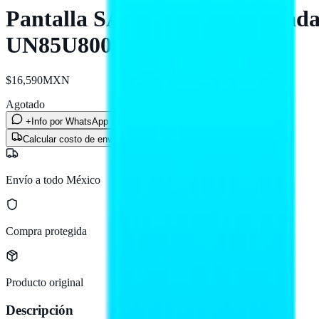
Pantalla SAMSUNG 85 pulgadas 
UN85U8000FFXZX
$16,590
MXN
Agotado
+Info por WhatsApp
Calcular costo de envío
Envío a todo México
Compra protegida
Producto original
Descripción