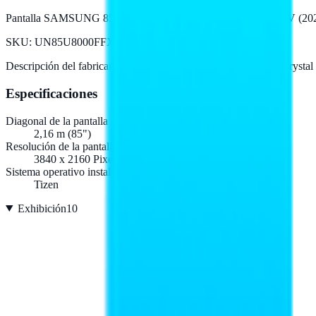
Pantalla SAMSUNG 85 pulgadas Crystal U8000F 4K Smart TV (202
SKU:
UN85U8000FFXZX
Descripción del fabricante:
Pantalla SAMSUNG 85 pulgadas Crystal
Especificaciones
Diagonal de la pantalla
2,16 m (85")
Resolución de la pantalla
3840 x 2160 Pixeles
Sistema operativo instalado
Tizen
Exhibición
10