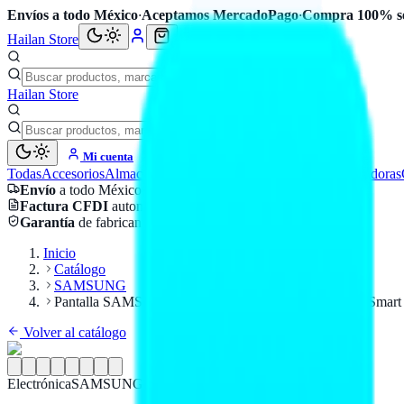
Envíos a todo México
·
Aceptamos MercadoPago
·
Compra 100% s
Hailan Store
Hailan Store
Mi cuenta
Todas
Accesorios
Almacenamiento
Cables
Componentes
Computadoras
Envío
a todo México
Factura CFDI
automática
Garantía
de fabricante
Inicio
Catálogo
SAMSUNG
Pantalla SAMSUNG 85 pulgadas Crystal U8000F 4K Smar
Volver al catálogo
Electrónica
SAMSUNG