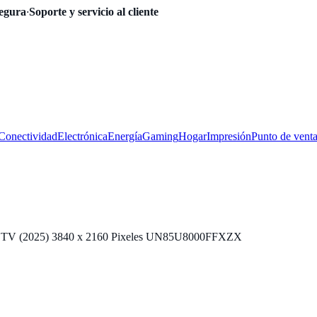
egura
·
Soporte y servicio al cliente
Conectividad
Electrónica
Energía
Gaming
Hogar
Impresión
Punto de vent
t TV (2025) 3840 x 2160 Pixeles UN85U8000FFXZX