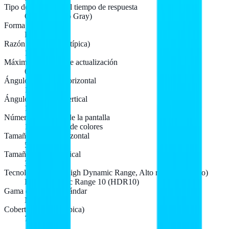
Tipo de medición del tiempo de respuesta
GTG (Gray to Gray)
Forma de la pantalla
Plana
Razón de contraste (típica)
1000:1
Máxima velocidad de actualización
60 Hz
Ángulo de visión, horizontal
178°
Ángulo de visión, vertical
178°
Número de colores de la pantalla
16,7 millones de colores
Tamaño visible, horizontal
59,8 cm
Tamaño visible, vertical
33,6 cm
Tecnología HDR (High Dynamic Range, Alto rango dinámico)
High Dynamic Range 10 (HDR10)
Gama de colores estándar
NTSC
Cobertura NTSC (típica)
72%