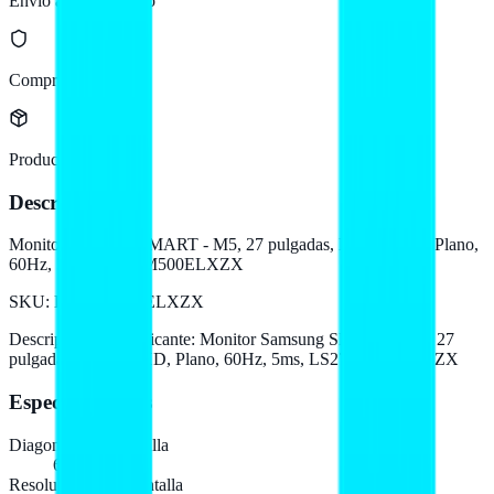
Envío a todo México
Compra protegida
Producto original
Descripción
Monitor Samsung SMART - M5, 27 pulgadas, M50F, FHD, Plano,
60Hz, 5ms, LS27FM500ELXZX
SKU:
LS27FM500ELXZX
Descripción del fabricante:
Monitor Samsung SMART - M5, 27
pulgadas, M50F, FHD, Plano, 60Hz, 5ms, LS27FM500ELXZX
Especificaciones
Diagonal de la pantalla
68,6 cm (27")
Resolución de la pantalla