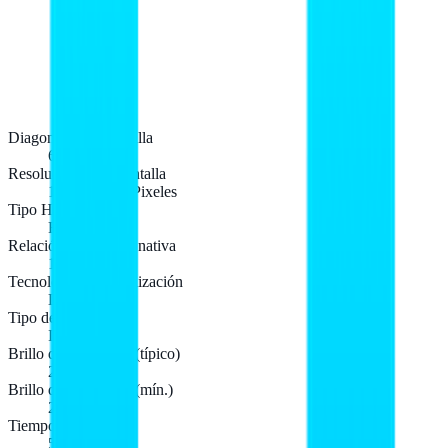
Diagonal de la pantalla
68,6 cm (27")
Resolución de la pantalla
1920 x 1080 Pixeles
Tipo HD
Full HD
Relación de aspecto nativa
16:9
Tecnología de visualización
LED
Tipo de pantalla
IPS
Brillo de la pantalla (típico)
250 cd / m²
Brillo de la pantalla (mín.)
200 cd / m²
Tiempo de respuesta
5 ms