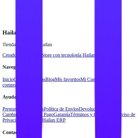
Hailan Store
Tienda en línea de Hailan
Creado para
Hailan Store
con tecnología Hailan ERP
Navegación
Inicio
Catálogo
Marcas
Blog
Mis favoritos
Mi Cuenta
Facturar
compra
Contacto
Ayuda
Preguntas Frecuentes
Política de Envíos
Devoluciones y
Cambios
Métodos de Pago
Garantía
Términos y Condiciones
Aviso de
Privacidad
Servicios Hailan ERP
Contacto