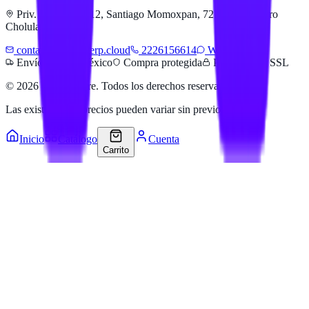
Priv. Alejandra 512, Santiago Momoxpan, 72775 San Pedro
Cholula, Pue.
contacto@hailanerp.cloud
2226156614
WhatsApp
Envíos a todo México
Compra protegida
Pago seguro SSL
©
2026
Hailan Store
. Todos los derechos reservados.
Las existencias y precios pueden variar sin previo aviso.
Inicio
Catálogo
Cuenta
Carrito