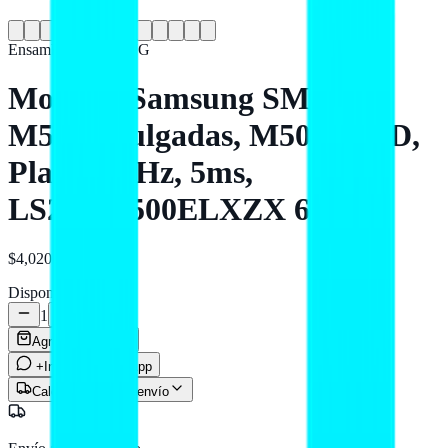
Ensamble
SAMSUNG
Monitor Samsung SMART -
M5, 27 pulgadas, M50F, FHD,
Plano, 60Hz, 5ms,
LS27FM500ELXZX 60 Hz
$4,020
MXN
Disponible
1
Agregar al carrito
+Info por WhatsApp
Calcular costo de envío