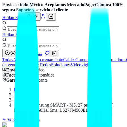
Envíos a todo México
·
Aceptamos MercadoPago
·
Compra 100%
segura
·
Soporte y servicio al cliente
Hailan Store
Hailan Store
Mi cuenta
Todas
Accesorios
Almacenamiento
Cables
Componentes
Computadoras
de venta
Seguridad y Redes
Soluciones
Videovigilancia
Envío
a todo México
Factura CFDI
automática
Garantía
de fabricante
Inicio
Catálogo
SAMSUNG
Monitor Samsung SMART - M5, 27 pulgadas, M50F,
FHD, Plano, 60Hz, 5ms, LS27FM500ELXZX 60 Hz
Volver al catálogo