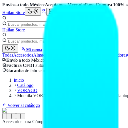
Envíos a todo México
·
Aceptamos MercadoPago
·
Compra 100% s
Hailan Store
Hailan Store
Mi cuenta
Todas
Accesorios
Almacenamiento
Cables
Componentes
Computadoras
Envío
a todo México
Factura CFDI
automática
Garantía
de fabricante
Inicio
Catálogo
VORAGO
Mochila VORAGO BP-401 Antirrobo - candado TSA, laptop
Volver al catálogo
Accesorios para Cómputo
VORAGO