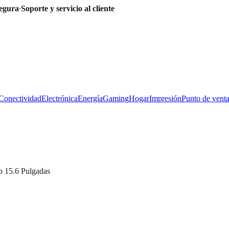
egura
·
Soporte y servicio al cliente
Conectividad
Electrónica
Energía
Gaming
Hogar
Impresión
Punto de vent
 15.6 Pulgadas