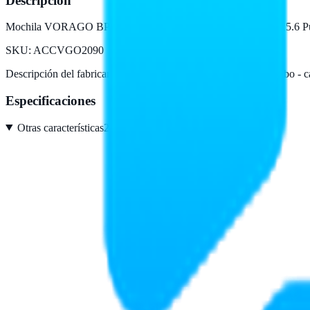
Descripción
Mochila VORAGO BP-401 Antirrobo - candado TSA, laptop 15.6 P
SKU:
ACCVGO2090
Descripción del fabricante:
Mochila VORAGO BP-401 Antirrobo - ca
Especificaciones
Otras características
2