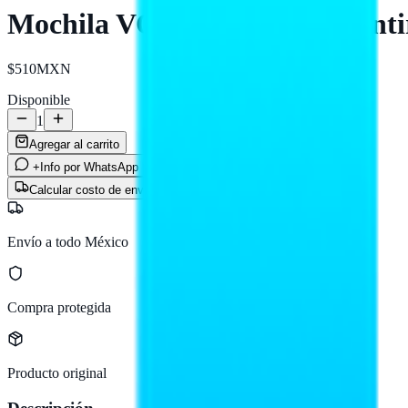
Mochila VORAGO BP-401 Antirr
$510
MXN
Disponible
1
Agregar al carrito
+Info por WhatsApp
Calcular costo de envío
Envío a todo México
Compra protegida
Producto original