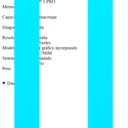
AMD Ryzen™ 5 PRO
Memoria interna
32 GB
Capacidad total de almacenaje
1 TB
Diagonal de la pantalla
35,6 cm (14")
Resolución de la pantalla
1920 x 1200 Pixeles
Modelo de adaptador gráfico incorporado
AMD Radeon 760M
Sistema operativo instalado
Windows 11 Pro
Peso
1,38 kg
Diseño
4