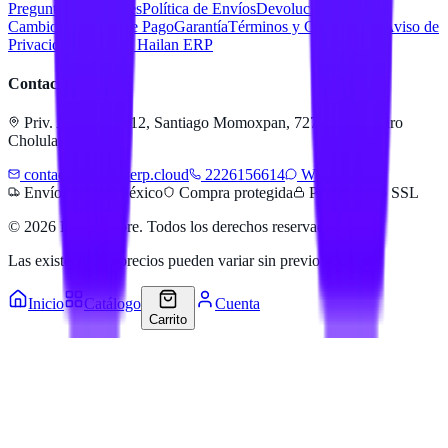
Preguntas Frecuentes
Política de Envíos
Devoluciones y
Cambios
Métodos de Pago
Garantía
Términos y Condiciones
Aviso de
Privacidad
Servicios Hailan ERP
Contacto
Priv. Alejandra 512, Santiago Momoxpan, 72775 San Pedro
Cholula, Pue.
contacto@hailanerp.cloud
2226156614
WhatsApp
Envíos a todo México
Compra protegida
Pago seguro SSL
©
2026
Hailan Store
. Todos los derechos reservados.
Las existencias y precios pueden variar sin previo aviso.
Inicio
Catálogo
Cuenta
Carrito