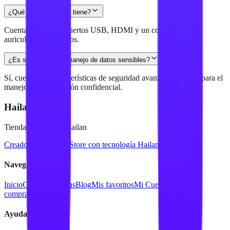
¿Qué tipo de puertos tiene?
Cuenta con varios puertos USB, HDMI y un conector para
auriculares, entre otros.
¿Es segura para el manejo de datos sensibles?
Sí, cuenta con características de seguridad avanzadas ideales para el
manejo de información confidencial.
Hailan Store
Tienda en línea de Hailan
Creado para
Hailan Store
con tecnología Hailan ERP
Navegación
Inicio
Catálogo
Marcas
Blog
Mis favoritos
Mi Cuenta
Facturar
compra
Contacto
Ayuda