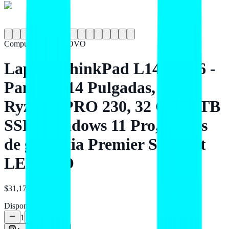
Computadoras
LENOVO
Laptop ThinkPad L14 Gen 6 -
Pantalla 14 Pulgadas, AMD
Ryzen 5 PRO 230, 32 GB, 1 TB
SSD, Windows 11 Pro, 3 años
de garantia Premier Support
LENOVO
$31,170
MXN
Disponible
1