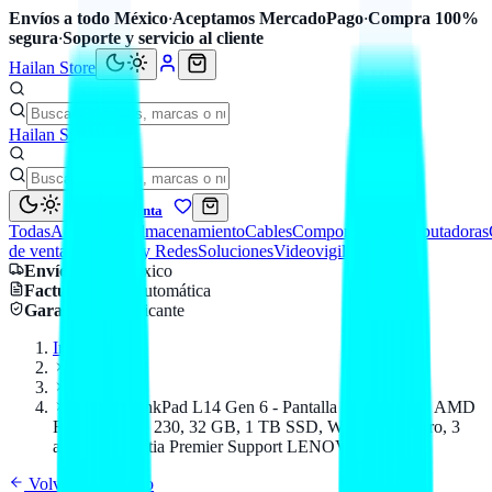
Envíos a todo México
·
Aceptamos MercadoPago
·
Compra 100%
segura
·
Soporte y servicio al cliente
Hailan Store
Hailan Store
Mi cuenta
Todas
Accesorios
Almacenamiento
Cables
Componentes
Computadoras
de venta
Seguridad y Redes
Soluciones
Videovigilancia
Envío
a todo México
Factura CFDI
automática
Garantía
de fabricante
Inicio
Catálogo
LENOVO
Laptop ThinkPad L14 Gen 6 - Pantalla 14 Pulgadas, AMD
Ryzen 5 PRO 230, 32 GB, 1 TB SSD, Windows 11 Pro, 3
años de garantia Premier Support LENOVO
Volver al catálogo