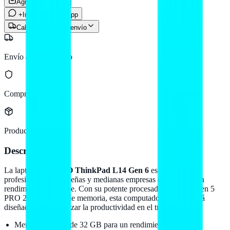
Agregar al carrito
+Info por WhatsApp
Calcular costo de envío
Envío a todo México
Compra protegida
Producto original
Descripción
La laptop
LENOVO ThinkPad L14 Gen 6
es ideal para
profesionales y pequeñas y medianas empresas que buscan un
rendimiento confiable. Con su potente procesador AMD Ryzen 5
PRO 230 y 32 GB de memoria, esta computadora portátil está
diseñada para optimizar la productividad en el trabajo.
Memoria interna de 32 GB para un rendimiento ágil en