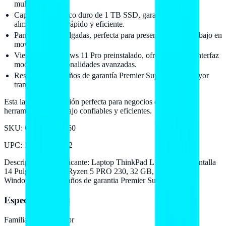
multitareas.
Capacidad de disco duro de 1 TB SSD, garantizando
almacenamiento rápido y eficiente.
Pantalla de 14 pulgadas, perfecta para presentaciones y trabajo en
movilidad.
Viene con Windows 11 Pro preinstalado, ofreciendo una interfaz
moderna y funcionalidades avanzadas.
Respaldo con 3 años de garantía Premier Support para mayor
tranquilidad.
Esta laptop es la opción perfecta para negocios que necesitan
herramientas de trabajo confiables y eficientes.
SKU:
COMLEV6060
UPC
:
199272197652
Descripción del fabricante:
Laptop ThinkPad L14 Gen 6 - Pantalla
14 Pulgadas, AMD Ryzen 5 PRO 230, 32 GB, 1 TB SSD,
Windows 11 Pro, 3 años de garantia Premier Support
Especificaciones
Familia de procesador