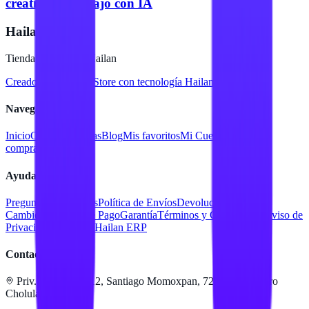
creativos y trabajo con IA
Hailan Store
Tienda en línea de Hailan
Creado para
Hailan Store
con tecnología Hailan ERP
Navegación
Inicio
Catálogo
Marcas
Blog
Mis favoritos
Mi Cuenta
Facturar
compra
Contacto
Ayuda
Preguntas Frecuentes
Política de Envíos
Devoluciones y
Cambios
Métodos de Pago
Garantía
Términos y Condiciones
Aviso de
Privacidad
Servicios Hailan ERP
Contacto
Priv. Alejandra 512, Santiago Momoxpan, 72775 San Pedro
Cholula, Pue.