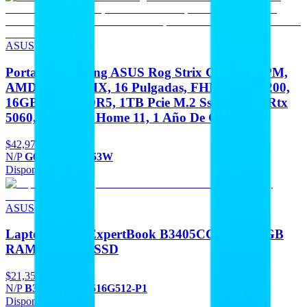
ASUS
Portatiles Gaming ASUS Rog Strix G16 G614PM,
AMD R9 8940HX, 16 Pulgadas, FHD 1920X1200,
16GB RAM DDR5, 1TB Pcie M.2 Ssd, Nvidia Rtx
5060, Windows Home 11, 1 Año De Garantía.
$42,979
N/P
G614PM-RV053W
Disponible
Agregar
ASUS
Laptop ASUS ExpertBook B3405CCA con 16GB
RAM y 512GB SSD
$21,350
N/P
B3405CCA-U516G512-P1
Disponible
Agregar