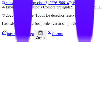
contacto@hailanerp.cloud
2226156614
WhatsApp
Envíos a todo México
Compra protegida
Pago seguro SSL
©
2026
Hailan Store
. Todos los derechos reservados.
Las existencias y precios pueden variar sin previo aviso.
Inicio
Catálogo
Cuenta
Carrito