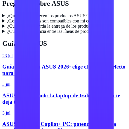
Preguntas sobre
ASUS
¿Qué garantía ofrecen los productos ASUS?
¿Los componentes son compatibles con mi computadora?
¿Cuánto tiempo tarda la entrega de los productos ASUS?
¿Cuál es la diferencia entre las líneas de productos ASUS?
Guías de
ASUS
23 jul
Guía de compra ASUS 2026: elige el equipo perfecto
para ti
3 jul
ASUS ExpertBook: la laptop de trabajo que no te
deja tirado
3 jul
ASUS ProArt y Copilot+ PC: potencia real para