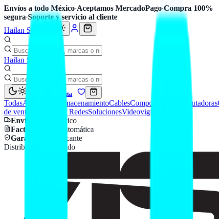
Envíos a todo México
·
Aceptamos MercadoPago
·
Compra 100%
segura
·
Soporte y servicio al cliente
Hailan Store
Hailan Store
Mi cuenta
Todas
Accesorios
Almacenamiento
Cables
Componentes
Computadoras
de venta
Seguridad y Redes
Soluciones
Videovigilancia
Envío
a todo México
Factura CFDI
automática
Garantía
de fabricante
Distribuidor autorizado