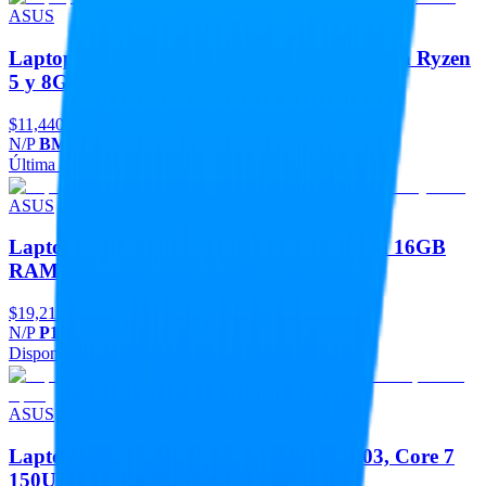
ASUS
Laptop ASUS ExpertBook BM1403CDA con Ryzen
5 y 8GB
$11,440
N/P
BM1403CDA-R58G512-P2
Última pieza
Agregar
ASUS
Laptop ASUS ExpertBook P1403CVA con 16GB
RAM y SSD
$19,213
N/P
P1403CVA-C516G512-P1
Disponible
Agregar
ASUS
Laptop Asus Expertbook Premium B9403, Core 7
150U, 32GB Lpdd