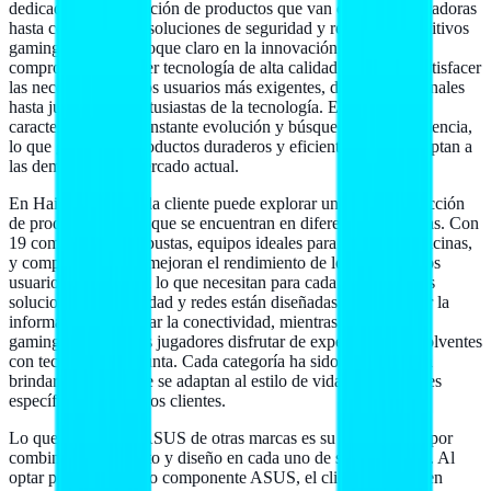
dedicada a la fabricación de productos que van desde computadoras
hasta componentes, soluciones de seguridad y redes, y dispositivos
gaming. Con un enfoque claro en la innovación, ASUS se
compromete a ofrecer tecnología de alta calidad que pueda satisfacer
las necesidades de los usuarios más exigentes, desde profesionales
hasta jugadores y entusiastas de la tecnología. Esta marca se
caracteriza por su constante evolución y búsqueda de la excelencia,
lo que garantizan productos duraderos y eficientes que se adaptan a
las demandas del mercado actual.
En Hailan Store, cada cliente puede explorar una amplia selección
de productos ASUS que se encuentran en diferentes categorías. Con
19 computadoras robustas, equipos ideales para el hogar y oficinas,
y componentes que mejoran el rendimiento de los sistemas, los
usuarios encontrarán lo que necesitan para cada proyecto. Las
soluciones de seguridad y redes están diseñadas para proteger la
información y mejorar la conectividad, mientras que la oferta
gaming permite a los jugadores disfrutar de experiencias envolventes
con tecnología de punta. Cada categoría ha sido pensada para
brindar opciones que se adaptan al estilo de vida y necesidades
específicas de nuestros clientes.
Lo que distingue a ASUS de otras marcas es su compromiso por
combinar rendimiento y diseño en cada uno de sus productos. Al
optar por un equipo o componente ASUS, el cliente invierte en