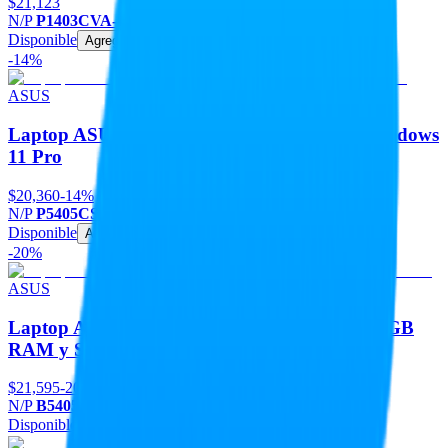
$21,123
N/P
P1403CVA-C716G512-P1
Disponible
Agregar
-14%
ASUS
Laptop ASUS ExpertBook P5405CSA con Windows
11 Pro
$20,360
-14%
N/P
P5405CSA-U516G512-P1
Disponible
Agregar
-20%
ASUS
Laptop ASUS ExpertBook B5405CCA con 16GB
RAM y SSD
$21,595
-20%
N/P
B5405CCA-U516G512-P1
Disponible
Agregar