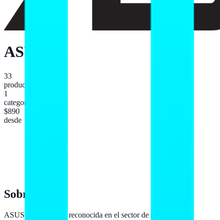
ASUS
33
productos
1
categoría
$890
desde
Sobre
ASUS
ASUS es una marca reconocida en el sector de la tecnología,