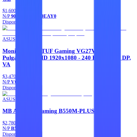
$1,600
N/P
90MB15K0-M0EAY0
Disponible
Agregar
ASUS
Monitor ASUS TUF Gaming VG27VQMY 27
Pulgadas Full HD 1920x1080 - 240 Hz, HDMI, DP,
VA
$3,470
N/P
VG27VQMY
Disponible
Agregar
ASUS
MB Asus Tuf Gaming B550M-PLUS (wi-fi)
$2,780
N/P
B550M-PLUS
Disponible
Agregar