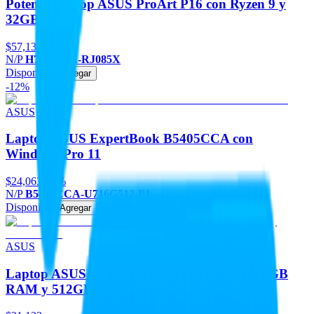
Potente Laptop ASUS ProArt P16 con Ryzen 9 y
32GB RAM
$57,130
N/P
H7606WM-RJ085X
Disponible
Agregar
-12%
ASUS
Laptop ASUS ExpertBook B5405CCA con
Windows Pro 11
$24,063
-12%
N/P
B5405CCA-U716G512-P1
Disponible
Agregar
ASUS
Laptop ASUS ExpertBook P1403CVA con 16GB
RAM y 512GB SSD