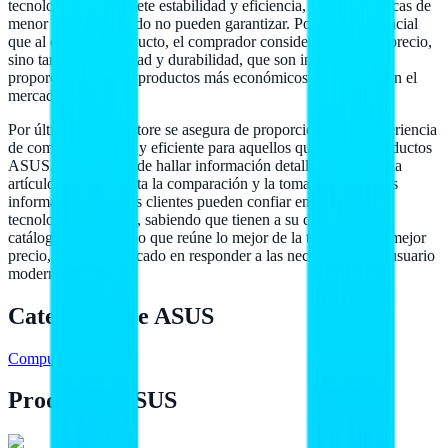
tecnología que promete estabilidad y eficiencia, algo que marcas de
menor costo a menudo no pueden garantizar. Por ello, es esencial
que al elegir un producto, el comprador considere no solo el precio,
sino también la calidad y durabilidad, que son inversamente
proporcionales a los productos más económicos disponibles en el
mercado.
Por último, Hailan Store se asegura de proporcionar una experiencia
de compra accesible y eficiente para aquellos que buscan productos
ASUS. Aquí, se puede hallar información detallada sobre cada
artículo, lo que facilita la comparación y la toma de decisiones
informadas. Nuestros clientes pueden confiar en la calidad y
tecnología de ASUS, sabiendo que tienen a su disposición un
catálogo diversificado que reúne lo mejor de la tecnología al mejor
precio, siempre enfocado en responder a las necesidades del usuario
moderno.
Categorías de
ASUS
Computadoras
19
Productos ASUS