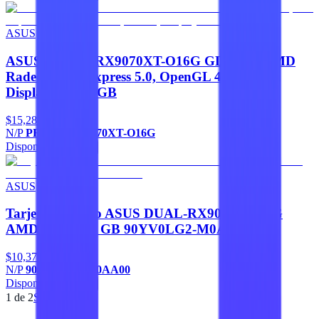
ASUS
ASUS PRIME-RX9070XT-O16G GDDR6 - AMD
Radeon, PCI Express 5.0, OpenGL 4.6, HDMI,
DisplayPort 16 GB
$15,280
N/P
PRIME-RX9070XT-O16G
Disponible
Agregar
ASUS
Tarjeta de Video ASUS DUAL-RX9060XT-16G
AMD DDR6 16 GB 90YV0LG2-M0AA00
$10,370
N/P
90YV0LG2-M0AA00
Disponible
Agregar
1
de
2
Siguiente