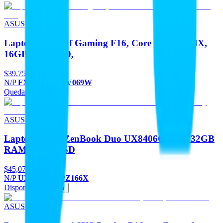
ASUS
Laptop Asus Tuf Gaming F16, Core I7-14650HX,
16GB, 1TB SSD,
$39,755
N/P
FX608JMR-RV069W
Quedan 5
Agregar
ASUS
Laptop ASUS ZenBook Duo UX8406CA con 32GB
RAM y 1TB SSD
$45,077
N/P
UX8406CA-PZ166X
Disponible
Agregar
ASUS