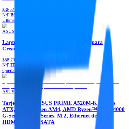
$36,817
N/P
B9403CVAR-C732G1T-P3
Última pieza
Agregar
ASUS
Laptop ASUS ProArt P16 H7606WP para
Creadores
$58,796
N/P
H7606WP-RJ205X
Quedan 5
Agregar
ASUS
Tarjeta Madre ASUS PRIME A520M-K - micro
ATX, AMD, Ryzen AM4, AMD Ryzen™ 5000, 4000
G-Series y 3000 Series, M.2, Ethernet de 1 Gb,
HDMI / D-Sub, SATA