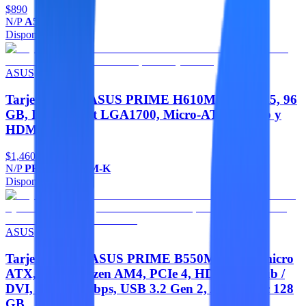
$890
N/P
A520M-K
Disponible
Agregar
ASUS
Tarjeta madre ASUS PRIME H610M-K - DDR5, 96
GB, Intel Socket LGA1700, Micro-ATX, D-Sub y
HDMI
$1,460
N/P
PRIME H610M-K
Disponible
Agregar
ASUS
Tarjeta Madre ASUS PRIME B550M-A AC - micro
ATX, AMD, Ryzen AM4, PCIe 4, HDMI / D-Sub /
DVI, SATA 6 Gbps, USB 3.2 Gen 2, Aura Sync 128
GB