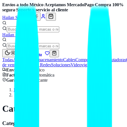
Envíos a todo México
·
Aceptamos MercadoPago
·
Compra 100%
segura
·
Soporte y servicio al cliente
Hailan Store
Hailan Store
Mi cuenta
Todas
Accesorios
Almacenamiento
Cables
Componentes
Computadoras
de venta
Seguridad y Redes
Soluciones
Videovigilancia
Envío
a todo México
Factura CFDI
automática
Garantía
de fabricante
Inicio
Catálogo
Catálogo
Categorías