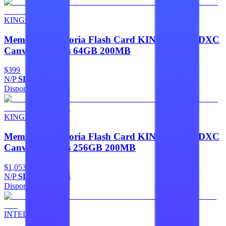
KINGSTON
Memorias Memoria Flash Card KINGSTON SDXC
Canvas Go Plus 64GB 200MB
$399
N/P
SDG4/64GB
Disponible
Agregar
KINGSTON
Memorias Memoria Flash Card KINGSTON SDXC
Canvas Go Plus 256GB 200MB
$1,053
N/P
SDCG4/256GB
Disponible
Agregar
INTEL