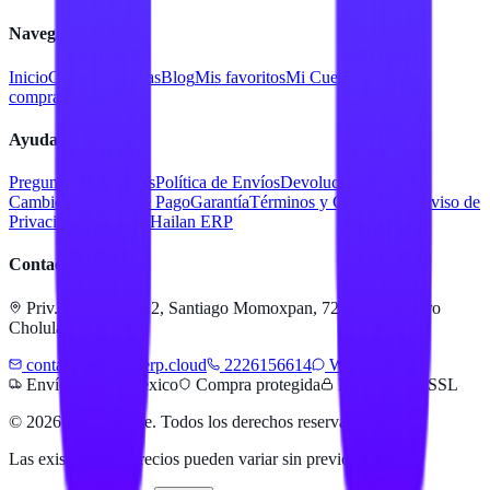
Navegación
Inicio
Catálogo
Marcas
Blog
Mis favoritos
Mi Cuenta
Facturar
compra
Contacto
Ayuda
Preguntas Frecuentes
Política de Envíos
Devoluciones y
Cambios
Métodos de Pago
Garantía
Términos y Condiciones
Aviso de
Privacidad
Servicios Hailan ERP
Contacto
Priv. Alejandra 512, Santiago Momoxpan, 72775 San Pedro
Cholula, Pue.
contacto@hailanerp.cloud
2226156614
WhatsApp
Envíos a todo México
Compra protegida
Pago seguro SSL
©
2026
Hailan Store
. Todos los derechos reservados.
Las existencias y precios pueden variar sin previo aviso.