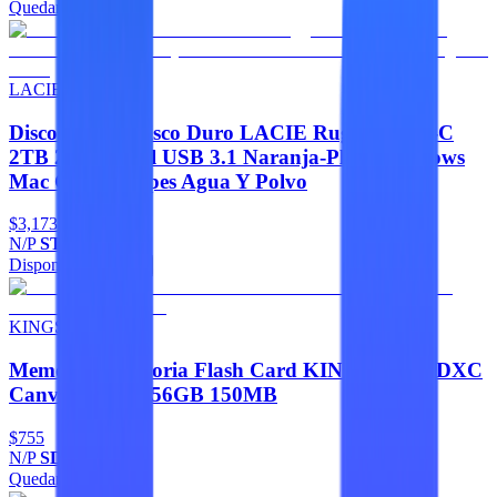
Quedan 5
Agregar
LACIE
Discos Duros Disco Duro LACIE Rugged USB-C
2TB 2.5 Portatil USB 3.1 Naranja-Plata Windows
Mac Contragolpes Agua Y Polvo
$3,173
N/P
STFR2000800
Disponible
Agregar
KINGSTON
Memorias Memoria Flash Card KINGSTON SDXC
Canvas Select 256GB 150MB
$755
N/P
SDS3/256GB
Quedan 2
Agregar