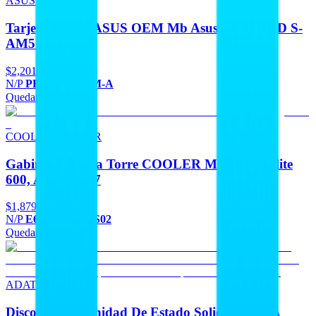
ASUS OEM
Tarjeta Madre ASUS OEM Mb Asus B840 AMD S-
AM5 9A Gen
$2,201
N/P
PRIME B840M-A
Quedan 5
Agregar
COOLER MASTER
Gabinetes Media Torre COOLER MASTER Elite
600, Argb Fan 7
$1,879
N/P
E600-WGNN-S02
Quedan 2
Agregar
ADATA
Discos Duros Unidad De Estado Solido ADATA