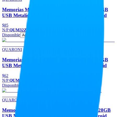
Memorias Memoria Flash USB QUARONI 32GB
USB Metalica USB 2.0 Compatible Con Android
$85
N/P
QUM32Z
Disponible
Agregar
QUARONI
Memorias Memoria Flash USB QUARONI 16GB
USB Metalica USB 2.0 Compatible Con Android
$62
N/P
QUM16Z
Disponible
Agregar
QUARONI
Memorias Memoria Flash USB QUARONI 128GB
USB Metalica USB 2.0 Compatible Con Android