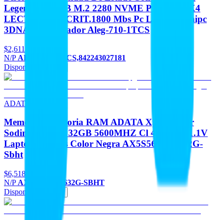
Legend 710 1TB M.2 2280 NVME Pcie Gen 3X4
LECT.2400 ESCRIT.1800 Mbs Pc Laptop Minipc
3DNAND Disipador Aleg-710-1TCS
$2,611
N/P
ALEG-710-1TCS,842243027181
Disponible
Agregar
ADATA
Memorias Memoria RAM ADATA Xpg Hunter
Sodimm DDR5 32GB 5600MHZ Cl 46-45-45 1.1V
Laptop Gamers Color Negra AX5S5600C4632G-
Sbht
$6,518
N/P
AX5S5600C4632G-SBHT
Disponible
Agregar