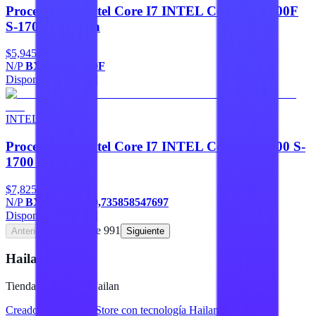
Procesadores Intel Core I7 INTEL Core I7-12700F
S-1700 12A Gen
$5,945
N/P
BX8071512700F
Disponible
Agregar
INTEL
Procesadores Intel Core I7 INTEL Core I7-14700 S-
1700 14A Gen
$7,825
N/P
BX8071514700,735858547697
Disponible
Agregar
Página
1
de
991
Anterior
Siguiente
Hailan Store
Tienda en línea de Hailan
Creado para
Hailan Store
con tecnología Hailan ERP