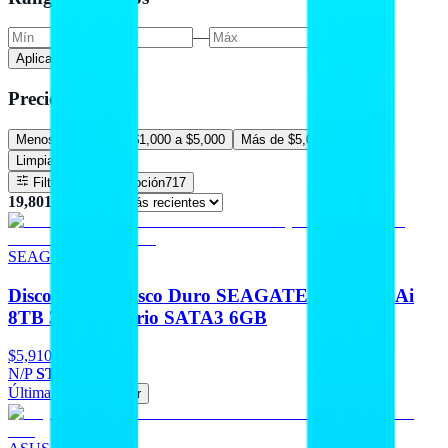
—
Aplicar precio
Precios
Menos de $1,000
$1,000 a $5,000
Más de $5,000
Limpiar filtros
Filtros
En promoción
717
19,801
resultado
s
SEAGATE
Discos Duros Disco Duro SEAGATE Skyhawk Ai
8TB 3.5 Escritorio SATA3 6GB
$5,910
N/P
ST8000VE001
Última pieza
Agregar