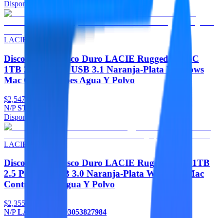
Disponible
Agregar
LACIE
Discos Duros Disco Duro LACIE Rugged USB-C
1TB 2.5 Portatil USB 3.1 Naranja-Plata Windows
Mac Contragolpes Agua Y Polvo
$2,547
N/P
STFR1000800
Disponible
Agregar
LACIE
Discos Duros Disco Duro LACIE Rugged Mini 1TB
2.5 Portatil USB 3.0 Naranja-Plata Windows Mac
Contragolpes Agua Y Polvo
$2,355
N/P
LAC301558,093053827984