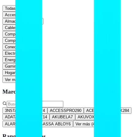
Todas
Accesorios
1,981
Almacenamiento
169
Cables
885
Componentes
527
Computadoras
350
Conectividad
615
Electrónica
861
Energía
702
Gaming
375
Hogar
94
Ver más (
5
)
Marca
3NSTAR
32
ABLOY
4
ACCESSPRO
290
ACER
24
ACTECK
284
ADATA
279
AFORE
14
AKUBELA
7
AKUVOX
19
ALARM CONTROLS-ASSA ABLOY
6
Ver más (
469
)
Rango de precios