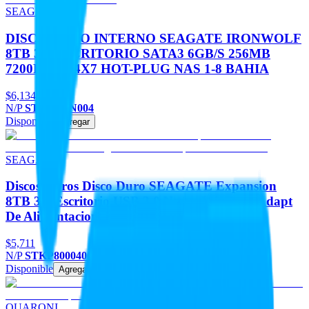
SEAGATE
DISCO DURO INTERNO SEAGATE IRONWOLF
8TB 3.5 ESCRITORIO SATA3 6GB/S 256MB
7200RPM 24X7 HOT-PLUG NAS 1-8 BAHIA
$6,134
N/P
ST8000VN004
Disponible
Agregar
SEAGATE
Discos Duros Disco Duro SEAGATE Expansion
8TB 3.5 Escritorio USB 3.0 Negro Win Mac Adapt
De Alimentacion
$5,711
N/P
STKP8000400
Disponible
Agregar
QUARONI