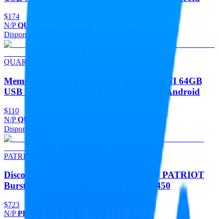
$174
N/P
QUM128Z
Disponible
Agregar
QUARONI
Memorias Memoria Flash USB QUARONI 64GB
USB Metalica USB 2.0 Compatible Con Android
$110
N/P
QUM64Z
Disponible
Agregar
PATRIOT
Discos Duros Unidad De Estado Solido PATRIOT
Burst Elite 240GB 2.5 SATA 3 LECT.450
$723
N/P
PBE240GS25SSDR