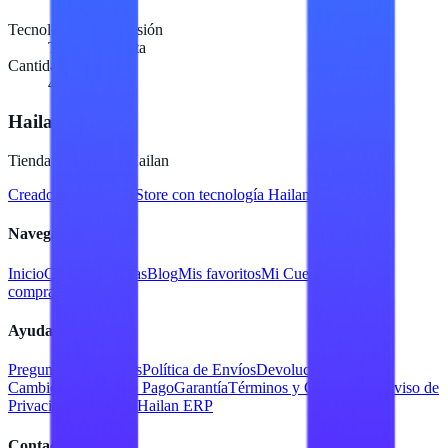
Tecnología de impresión
Térmica directa
Cantidad
4 Rollos
Hailan Store
Tienda en línea de Hailan
Creado para
Hailan Store
con tecnología Hailan ERP
Navegación
Inicio
Catálogo
Marcas
Blog
Mis favoritos
Mi Cuenta
Facturar
compra
Contacto
Ayuda
Preguntas Frecuentes
Política de Envíos
Devoluciones y
Cambios
Métodos de Pago
Garantía
Términos y Condiciones
Aviso de
Privacidad
Servicios Hailan ERP
Contacto