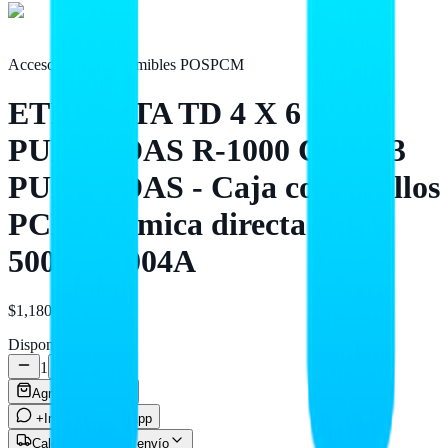
Accesorios y Consumibles POS
PCM
ETIQUETA TD 4 X 6
PULGADAS R-1000 C/P C-3
PULGADAS - Caja con 4 rollos
PCM Térmica directa
50000B0004A
$1,180
MXN
Disponible
1
Agregar al carrito
+Info por WhatsApp
Calcular costo de envío