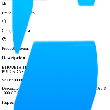
Envío a todo México
Compra protegida
Producto original
Descripción
ETIQUETA TD 4 X 6 PULGADAS R-1000 C/P C-3
PULGADAS - Caja con 4 rollos
SKU:
50000B0004A
Descripción del fabricante:
ETIQUETA TD 4 X 6 PULGADAS R-
1000 C/P C-3 PULGADAS - Caja con 4 rollos
Especificaciones