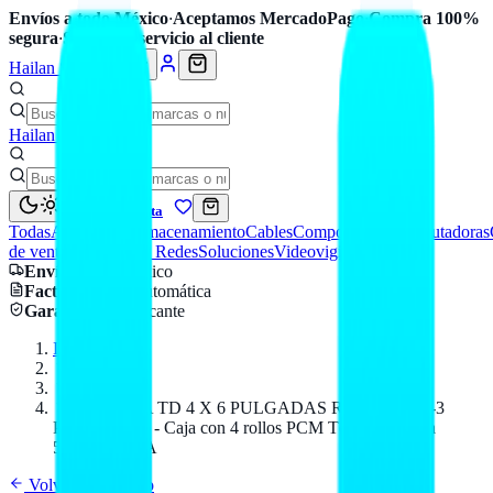
Envíos a todo México
·
Aceptamos MercadoPago
·
Compra 100%
segura
·
Soporte y servicio al cliente
Hailan Store
Hailan Store
Mi cuenta
Todas
Accesorios
Almacenamiento
Cables
Componentes
Computadoras
de venta
Seguridad y Redes
Soluciones
Videovigilancia
Envío
a todo México
Factura CFDI
automática
Garantía
de fabricante
Inicio
Catálogo
PCM
ETIQUETA TD 4 X 6 PULGADAS R-1000 C/P C-3
PULGADAS - Caja con 4 rollos PCM Térmica directa
50000B0004A
Volver al catálogo