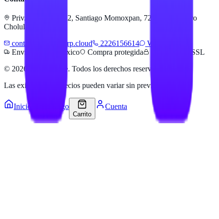
Priv. Alejandra 512, Santiago Momoxpan, 72775 San Pedro
Cholula, Pue.
contacto@hailanerp.cloud
2226156614
WhatsApp
Envíos a todo México
Compra protegida
Pago seguro SSL
©
2026
Hailan Store
. Todos los derechos reservados.
Las existencias y precios pueden variar sin previo aviso.
Inicio
Catálogo
Cuenta
Carrito