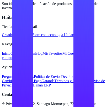
Son ideales para la identificación de productos, organización de
inventarios y más.
Hailan Store
Tienda en línea de Hailan
Creado para
Hailan Store
con tecnología Hailan ERP
Navegación
Inicio
Catálogo
Marcas
Blog
Mis favoritos
Mi Cuenta
Facturar
compra
Contacto
Ayuda
Preguntas Frecuentes
Política de Envíos
Devoluciones y
Cambios
Métodos de Pago
Garantía
Términos y Condiciones
Aviso de
Privacidad
Servicios Hailan ERP
Contacto
Priv. Alejandra 512, Santiago Momoxpan, 72775 San Pedro