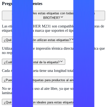
Preguntas frecuentes
¿Son compatibles estas etiquetas con todas las impresoras
BROTHER?
Las etiquetas BROTHER M231 son compatibles con impresoras de
etiquetas de la misma marca que soporten el tipo M.
¿Qué tipo de impresión utilizan estas etiquetas?
Utilizan tecnología de impresión térmica directa, lo que significa que
no requieren tinta.
¿Cuál es la longitud total de la etiqueta?
Cada rollo de la etiqueta tiene una longitud total de 8 metros.
¿Puedo usar estas etiquetas para productos al aire libre?
No se recomienda su uso al aire libre, ya que son plásticas no
laminadas.
¿Qué aplicaciones son ideales para estas etiquetas?