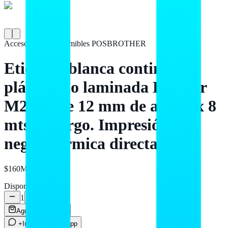
Accesorios y Consumibles POS
BROTHER
Etiqueta blanca continua
plástica no laminada Brother
M231 - de 12 mm de ancho x 8
mts de largo. Impresión en
negro Térmica directa
$160
MXN
Disponible
1
Agregar al carrito
+Info por WhatsApp