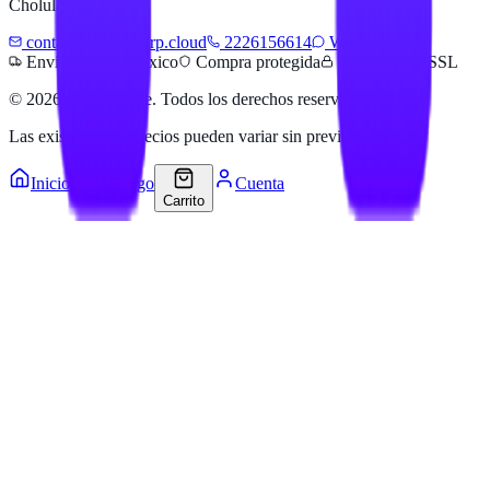
Cholula, Pue.
contacto@hailanerp.cloud
2226156614
WhatsApp
Envíos a todo México
Compra protegida
Pago seguro SSL
©
2026
Hailan Store
. Todos los derechos reservados.
Las existencias y precios pueden variar sin previo aviso.
Inicio
Catálogo
Cuenta
Carrito