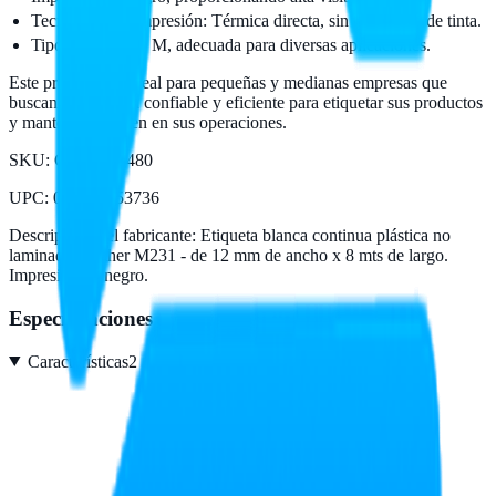
Tecnología de impresión: Térmica directa, sin necesidad de tinta.
Tipo de etiqueta: M, adecuada para diversas aplicaciones.
Este producto es ideal para pequeñas y medianas empresas que
buscan una opción confiable y eficiente para etiquetar sus productos
y mantener el orden en sus operaciones.
SKU:
CARBRT480
UPC
:
012502053736
Descripción del fabricante:
Etiqueta blanca continua plástica no
laminada Brother M231 - de 12 mm de ancho x 8 mts de largo.
Impresión en negro.
Especificaciones
Características
2