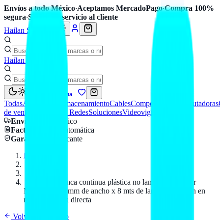
Envíos a todo México
·
Aceptamos MercadoPago
·
Compra 100%
segura
·
Soporte y servicio al cliente
Hailan Store
Hailan Store
Mi cuenta
Todas
Accesorios
Almacenamiento
Cables
Componentes
Computadoras
de venta
Seguridad y Redes
Soluciones
Videovigilancia
Envío
a todo México
Factura CFDI
automática
Garantía
de fabricante
Inicio
Catálogo
BROTHER
Etiqueta blanca continua plástica no laminada Brother
M231 - de 12 mm de ancho x 8 mts de largo. Impresión en
negro Térmica directa
Volver al catálogo