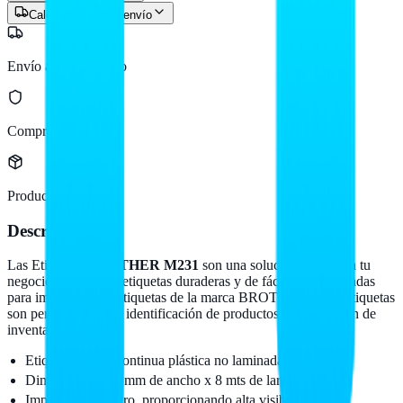
Calcular costo de envío
Envío a todo México
Compra protegida
Producto original
Descripción
Las Etiquetas
BROTHER M231
son una solución ideal para tu
negocio si necesitas etiquetas duraderas y de fácil uso. Diseñadas
para impresoras de etiquetas de la marca BROTHER, estas etiquetas
son perfectas para la identificación de productos, organización de
inventarios y más.
Etiqueta blanca continua plástica no laminada.
Dimensiones: 12 mm de ancho x 8 mts de largo.
Impresión en negro, proporcionando alta visibilidad.