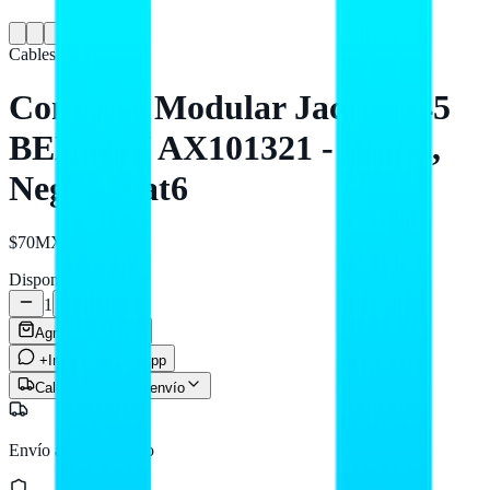
Cables
BELDEN
Conector Modular Jack RJ45
BELDEN AX101321 - RJ-45,
Negro, Cat6
$70
MXN
Disponible
1
Agregar al carrito
+Info por WhatsApp
Calcular costo de envío
Envío a todo México