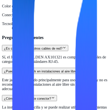
Color del producto
Negro
Conector 1
RJ-45
Tecnología
Cat6
Preguntas frecuentes
¿Es compatible con otros cables de red?
Sí, el Jack RJ45 BELDEN AX101321 es compatible con cables de
categoría 6 y otros estándares RJ-45.
¿Puedo usar este jack en instalaciones al aire libre?
Este jack está diseñado principalmente para uso en interiores y no es
recomendado para instalaciones al aire libre sin protección
adecuada.
¿Cómo se instala este conector?
La instalación es sencilla y se puede realizar utilizando herramientas