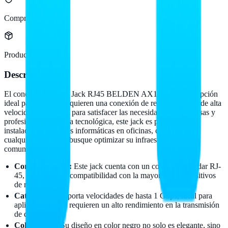
Compra protegida
Producto original
Descripción
El conector modular Jack RJ45 BELDEN AX101321 es la opción
ideal para quienes requieren una conexión de red confiable y de alta
velocidad. Diseñado para satisfacer las necesidades de empresas y
profesionales del área tecnológica, este jack es perfecto para
instalaciones de redes informáticas en oficinas, comercios y
cualquier pyme que busque optimizar su infraestructura de
comunicación.
Conector RJ-45:
Este jack cuenta con un conector estándar RJ-
45, garantizando compatibilidad con la mayoría de dispositivos
de red.
Categoría 6:
Soporta velocidades de hasta 1 Gbps, ideal para
aplicaciones que requieren un alto rendimiento en la transmisión
de datos.
Color negro:
Su diseño en color negro no solo es elegante, sino