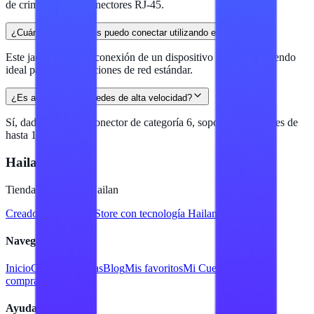
de crimpado para conectores RJ-45.
¿Cuántos dispositivos puedo conectar utilizando este jack?
Este jack permite la conexión de un dispositivo por puerto, siendo
ideal para configuraciones de red estándar.
¿Es adecuado para redes de alta velocidad?
Sí, dado que es un conector de categoría 6, soporta velocidades de
hasta 1 Gbps.
Hailan Store
Tienda en línea de Hailan
Creado para
Hailan Store
con tecnología Hailan ERP
Navegación
Inicio
Catálogo
Marcas
Blog
Mis favoritos
Mi Cuenta
Facturar
compra
Contacto
Ayuda