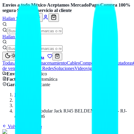
Envíos a todo México
·
Aceptamos MercadoPago
·
Compra 100%
segura
·
Soporte y servicio al cliente
Hailan Store
Hailan Store
Mi cuenta
Todas
Accesorios
Almacenamiento
Cables
Componentes
Computadoras
de venta
Seguridad y Redes
Soluciones
Videovigilancia
Envío
a todo México
Factura CFDI
automática
Garantía
de fabricante
Inicio
Catálogo
BELDEN
Conector Modular Jack RJ45 BELDEN AX101321 - RJ-
45, Negro, Cat6
Volver al catálogo