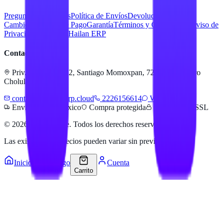
Preguntas Frecuentes
Política de Envíos
Devoluciones y
Cambios
Métodos de Pago
Garantía
Términos y Condiciones
Aviso de
Privacidad
Servicios Hailan ERP
Contacto
Priv. Alejandra 512, Santiago Momoxpan, 72775 San Pedro
Cholula, Pue.
contacto@hailanerp.cloud
2226156614
WhatsApp
Envíos a todo México
Compra protegida
Pago seguro SSL
©
2026
Hailan Store
. Todos los derechos reservados.
Las existencias y precios pueden variar sin previo aviso.
Inicio
Catálogo
Cuenta
Carrito