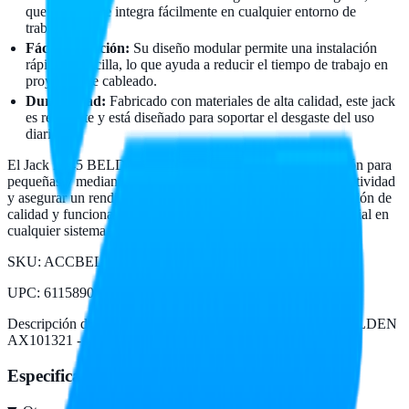
que también se integra fácilmente en cualquier entorno de
trabajo.
Fácil instalación:
Su diseño modular permite una instalación
rápida y sencilla, lo que ayuda a reducir el tiempo de trabajo en
proyectos de cableado.
Durabilidad:
Fabricado con materiales de alta calidad, este jack
es resistente y está diseñado para soportar el desgaste del uso
diario.
El Jack RJ45 BELDEN AX101321 es una excelente elección para
pequeñas y medianas empresas que buscan mejorar su conectividad
y asegurar un rendimiento óptimo en sus redes. Su combinación de
calidad y funcionalidad lo convierte en un componente esencial en
cualquier sistema de comunicación.
SKU:
ACCBEL1010
UPC
:
611589018616
Descripción del fabricante:
Conector Modular Jack RJ45 BELDEN
AX101321 - RJ-45, Negro, Cat6
Especificaciones