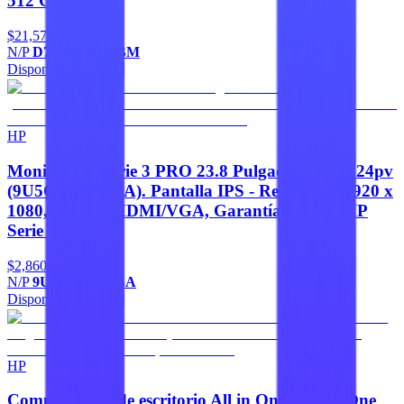
512 GB M.2
$21,570
N/P
D71XNLT#ABM
Disponible
Agregar
HP
Monitor HP Serie 3 PRO 23.8 Pulgadas FHD 324pv
(9U5C1AA#ABA). Pantalla IPS - Resolución 1920 x
1080, Puertos HDMI/VGA, Garantía: 3 años HP
Serie 3
$2,860
N/P
9U5C1AA#ABA
Disponible
Agregar
HP
Computadora de escritorio All in One HP ProOne