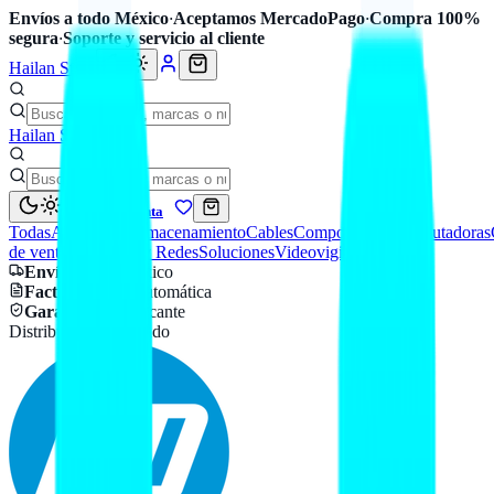
Envíos a todo México
·
Aceptamos MercadoPago
·
Compra 100%
segura
·
Soporte y servicio al cliente
Hailan Store
Hailan Store
Mi cuenta
Todas
Accesorios
Almacenamiento
Cables
Componentes
Computadoras
de venta
Seguridad y Redes
Soluciones
Videovigilancia
Envío
a todo México
Factura CFDI
automática
Garantía
de fabricante
Distribuidor autorizado