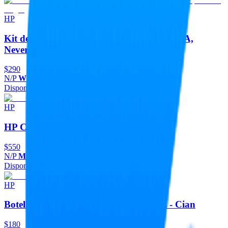
HP
Kit de Recarga de Toner HP 103A - W1103A,
Neverstop Laser -Negro
$290
N/P
W1103A
Disponible
Agregar
HP
HP Cabezal M0H50AL Tricolor
$550
N/P
M0H50AL
Disponible
Agregar
HP
Botella de Tinta HP GT52 - M0H54AL - Cian
$180