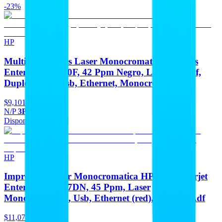
-23%
HP
Multifuncionales Laser Monocromatica HP Ops
Enterprise M430F, 42 Ppm Negro, Laserjet, Adf,
Duplex, Fax, Usb, Ethernet, Monocromatica
$9,101
-23%
N/P
3PZ55A#BGJ
Disponible
Agregar
HP
Impresora Laser Monocromatica HP Ops Laserjet
Enterprise M507DN, 45 Ppm, Laser
Monocromatica, Usb, Ethernet (red), Duplex, Adf
$11,072