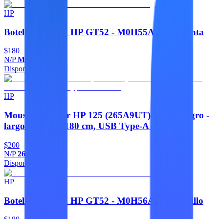
HP
Botella de Tinta HP GT52 - M0H55AL - Magenta
$180
N/P
M0H55AL
Disponible
Agregar
HP
Mouse HP Láser HP 125 (265A9UT). Color negro -
largo del cable 180 cm, USB Type-A con cable
$200
N/P
265A9UT
Disponible
Agregar
HP
Botella de Tinta HP GT52 - M0H56AL - Amarillo