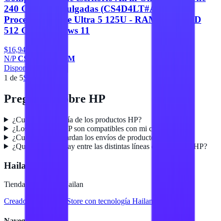
240 G10 23.8 Pulgadas (CS4D4LT#ABM).
Procesador Core Ultra 5 125U - RAM 8GB, SSD
512 GB, Windows 11
$16,940
N/P
CS4D4LT#ABM
Disponible
Agregar
1
de
5
Siguiente
Preguntas sobre
HP
¿Cuál es la garantía de los productos HP?
¿Los productos HP son compatibles con mi computadora?
¿Cuánto tiempo tardan los envíos de productos HP?
¿Qué diferencia hay entre las distintas líneas de productos HP?
Hailan Store
Tienda en línea de Hailan
Creado para
Hailan Store
con tecnología Hailan ERP
Navegación