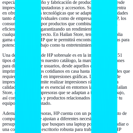
especializa en el diseño y fabricación de productos que van desde
impresoras hasta computadoras y accesorios. Su enfoque se centra
en ofrecer soluciones tecnológicas que se adapten a las necesidades
tanto de usuarios individuales como de empresas. Al elegir HP, los
consumidores optan por productos que combinan innovación,
eficiencia y calidad, garantizando un rendimiento óptimo en
cualquier tarea o proyecto. En Hailan Store, tenemos una amplia
gama de productos HP que te permitirá encontrar lo que buscas para
potenciar tanto tu trabajo como tu entretenimiento.
Una de las áreas donde HP sobresale es en la impresión. Con 51
tipos de impresoras en nuestro catálogo, la marca ofrece opciones
para distintos tipos de usuarios, desde aquellos que necesitan
imprimen documentos cotidianos en casa hasta los profesionales que
requieren alta calidad en impresiones gráficas. La tecnología de
impresión de HP permite realizar impresiones rápidas y de alta
calidad, eficiencia que es esencial en entornos laborales. En Hailan
Store, encontrarás impresoras que se adaptan a tu flujo de trabajo,
así como los insumos y productos relacionados para mantener tu
equipo en perfecto estado.
Además de las impresoras, HP cuenta con un portafolio robusto de
computadoras que se ajustan a diferentes necesidades y
presupuestos. Ya sea que busques una laptop portátil para estudiar o
una computadora de escritorio robusta para trabajo creativo, HP