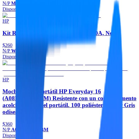
N/P
M0H54AL
Disponible
Agregar
HP
Kit Recarga Tóner HP 154A - W1540A, Negro
$260
N/P
W1540A
Disponible
Agregar
HP
Mochila para portátil HP Everyday 16
(A08KLUT#ABM) Resistente con un compartimento
acolchado para el portátil. 100 poliéster - Color Gris
odisea 16
$360
N/P
A08KLUT#ABM
Disponible
Agregar