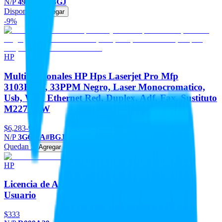
N/P
499M8A#BGJ
Disponible
Agregar
-9%
HP
Multifuncionales HP Hps Laserjet Pro Mfp
3103FDW, 33PPM Negro, Laser Monocromatico,
Usb, Wifi, Ethernet Red, Duplex, Adf, Fax, Sustituto
M227FDW
$6,283
-9%
N/P
3G632A#BGJ
Quedan 5
Agregar
HP
Licencia de Antivirus Bitdefender HP para 1
Usuario
$333