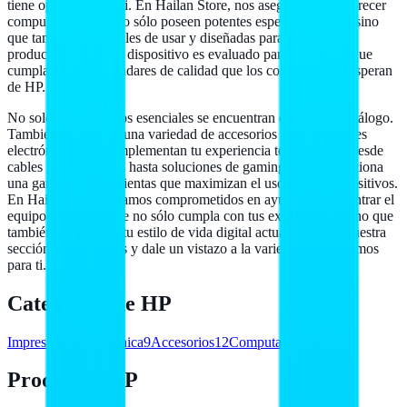
tiene opciones para ti. En Hailan Store, nos aseguramos de ofrecer
computadoras que no sólo poseen potentes especificaciones, sino
que también son fáciles de usar y diseñadas para optimizar tu
productividad. Cada dispositivo es evaluado para garantizar que
cumpla con los estándares de calidad que los consumidores esperan
de HP.
No solo los productos esenciales se encuentran en nuestro catálogo.
También ofrecemos una variedad de accesorios y componentes
electrónicos que complementan tu experiencia tecnológica. Desde
cables y adaptadores hasta soluciones de gaming, HP proporciona
una gama de herramientas que maximizan el uso de sus dispositivos.
En Hailan Store, estamos comprometidos en ayudarte a encontrar el
equipo adecuado que no sólo cumpla con tus expectativas, sino que
también se adapte a tu estilo de vida digital actual. Explora nuestra
sección de productos y dale un vistazo a la variedad que tenemos
para ti.
Categorías de
HP
Impresión
51
Electrónica
9
Accesorios
12
Computadoras
19
Productos HP