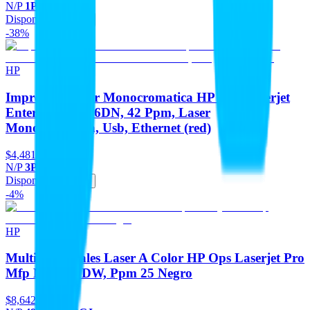
N/P
1PV87A#BGJ
Disponible
Agregar
-38%
HP
Impresora Laser Monocromatica HP Ops Laserjet
Enterprise M406DN, 42 Ppm, Laser
Monocromatica, Usb, Ethernet (red)
$4,481
-38%
N/P
3PZ15A#BGJ
Disponible
Agregar
-4%
HP
Multifuncionales Laser A Color HP Ops Laserjet Pro
Mfp M3303FDW, Ppm 25 Negro
$8,642
-4%