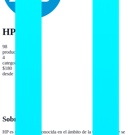
HP
98
productos
4
categorías
$180
desde
Sobre
HP
HP es una marca reconocida en el ámbito de la tecnología que se