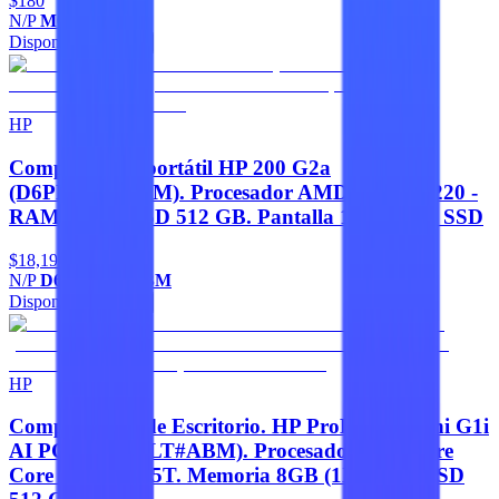
$180
N/P
M0H56AL
Disponible
Agregar
HP
Computadora portátil HP 200 G2a
(D6PD6AT#ABM). Procesador AMD Ryzen 5 220 -
RAM 16GB, SSD 512 GB. Pantalla 14 512 GB SSD
$18,190
N/P
D6PD6AT#ABM
Disponible
Agregar
HP
Computadora de Escritorio. HP ProDesk 4 Mini G1i
AI PC (D71XNLT#ABM). Procesador Intel Core
Core Ultra 5 235T. Memoria 8GB (1X8GB) - SSD