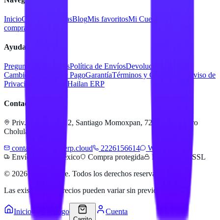
Inicio
Catálogo
Marcas
Blog
Mis favoritos
Mi Cuenta
Facturar
compra
Contacto
Ayuda
Preguntas Frecuentes
Política de Envíos
Devoluciones y
Cambios
Métodos de Pago
Garantía
Términos y Condiciones
Aviso de
Privacidad
Servicios Hailan ERP
Contacto
Priv. Alejandra 512, Santiago Momoxpan, 72775 San Pedro
Cholula, Pue.
contacto@hailanerp.cloud
2226156614
WhatsApp
Envíos a todo México
Compra protegida
Pago seguro SSL
©
2026
Hailan Store
. Todos los derechos reservados.
Las existencias y precios pueden variar sin previo aviso.
Inicio
Catálogo
Cuenta
Carrito