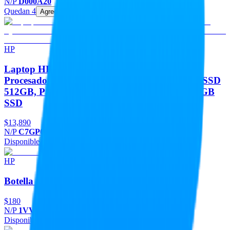
N/P
D000A20
Quedan 4
Agregar
HP
Laptop HP 255R G10 (C7GP0AT#ABM).
Procesador AMD Ryzen 3 7335U - RAM 8GB, SSD
512GB, Pantalla 15.6, Windows 11 Home 512 GB
SSD
$13,890
N/P
C7GP0AT#ABM
Disponible
Agregar
HP
Botella de tinta HP GT53 - 1VV22AL, Negro
$180
N/P
1VV22AL
Disponible
Agregar