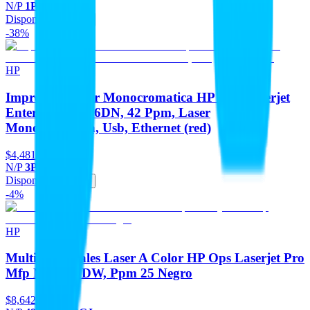
N/P
1PV87A#BGJ
Disponible
Agregar
-38%
HP
Impresora Laser Monocromatica HP Ops Laserjet
Enterprise M406DN, 42 Ppm, Laser
Monocromatica, Usb, Ethernet (red)
$4,481
-38%
N/P
3PZ15A#BGJ
Disponible
Agregar
-4%
HP
Multifuncionales Laser A Color HP Ops Laserjet Pro
Mfp M3303FDW, Ppm 25 Negro
$8,642
-4%