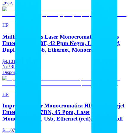
-23%
HP
Multifuncionales Laser Monocromatica HP Ops
Enterprise M430F, 42 Ppm Negro, Laserjet, Adf,
Duplex, Fax, Usb, Ethernet, Monocromatica
$9,101
-23%
N/P
3PZ55A#BGJ
Disponible
Agregar
HP
Impresora Laser Monocromatica HP Ops Laserjet
Enterprise M507DN, 45 Ppm, Laser
Monocromatica, Usb, Ethernet (red), Duplex, Adf
$11,072