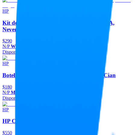
HP
Kit de Recarga de Toner HP 103A - W1103A,
Neverstop Laser -Negro
$290
N/P
W1103A
Disponible
Agregar
HP
Botella de Tinta HP GT52 - M0H54AL - Cian
$180
N/P
M0H54AL
Disponible
Agregar
HP
HP Cabezal M0H50AL Tricolor
$550