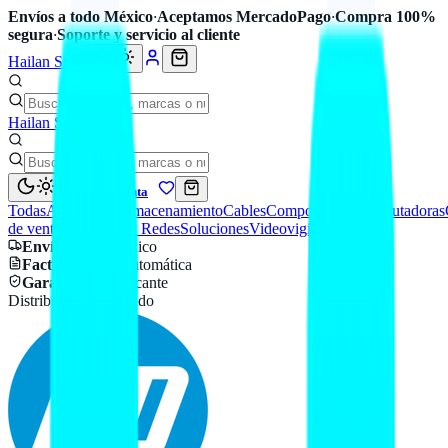
Envíos a todo México
·
Aceptamos MercadoPago
·
Compra 100%
segura
·
Soporte y servicio al cliente
Hailan Store
Hailan Store
Mi cuenta
Todas
Accesorios
Almacenamiento
Cables
Componentes
Computadoras
de venta
Seguridad y Redes
Soluciones
Videovigilancia
Envío
a todo México
Factura CFDI
automática
Garantía
de fabricante
Distribuidor autorizado