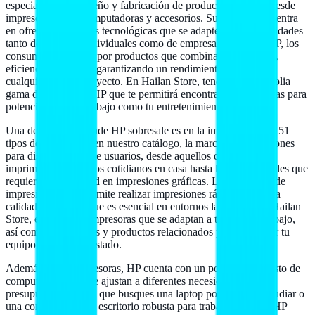
especializa en el diseño y fabricación de productos que van desde
impresoras hasta computadoras y accesorios. Su enfoque se centra
en ofrecer soluciones tecnológicas que se adapten a las necesidades
tanto de usuarios individuales como de empresas. Al elegir HP, los
consumidores optan por productos que combinan innovación,
eficiencia y calidad, garantizando un rendimiento óptimo en
cualquier tarea o proyecto. En Hailan Store, tenemos una amplia
gama de productos HP que te permitirá encontrar lo que buscas para
potenciar tanto tu trabajo como tu entretenimiento.
Una de las áreas donde HP sobresale es en la impresión. Con 51
tipos de impresoras en nuestro catálogo, la marca ofrece opciones
para distintos tipos de usuarios, desde aquellos que necesitan
imprimen documentos cotidianos en casa hasta los profesionales que
requieren alta calidad en impresiones gráficas. La tecnología de
impresión de HP permite realizar impresiones rápidas y de alta
calidad, eficiencia que es esencial en entornos laborales. En Hailan
Store, encontrarás impresoras que se adaptan a tu flujo de trabajo,
así como los insumos y productos relacionados para mantener tu
equipo en perfecto estado.
Además de las impresoras, HP cuenta con un portafolio robusto de
computadoras que se ajustan a diferentes necesidades y
presupuestos. Ya sea que busques una laptop portátil para estudiar o
una computadora de escritorio robusta para trabajo creativo, HP