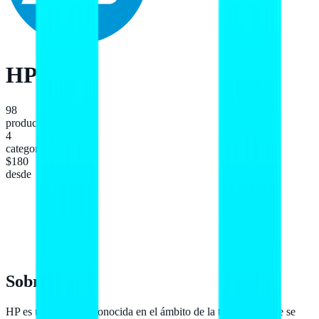
HP
98
productos
4
categorías
$180
desde
Sobre
HP
HP es una marca reconocida en el ámbito de la tecnología que se