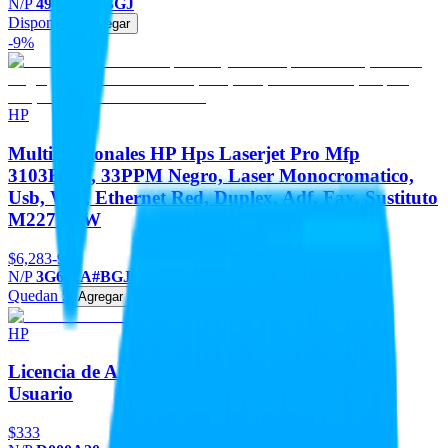
N/P
499M8A#BGJ
Disponible
Agregar
-9%
HP
Multifuncionales HP Hps Laserjet Pro Mfp
3103FDW, 33PPM Negro, Laser Monocromatico,
Usb, Wifi, Ethernet Red, Duplex, Adf, Fax, Sustituto
M227FDW
$6,283
-9%
N/P
3G632A#BGJ
Quedan 5
Agregar
HP
Licencia de Antivirus Bitdefender HP para 1
Usuario
$333