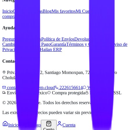
Inicio
Catálogo
Marcas
Blog
Mis favoritos
Mi Cuenta
Facturar
compra
Contacto
Ayuda
Preguntas Frecuentes
Política de Envíos
Devoluciones y
Cambios
Métodos de Pago
Garantía
Términos y Condiciones
Aviso de
Privacidad
Servicios Hailan ERP
Contacto
Priv. Alejandra 512, Santiago Momoxpan, 72775 San Pedro
Cholula, Pue.
contacto@hailanerp.cloud
2226156614
WhatsApp
Envíos a todo México
Compra protegida
Pago seguro SSL
©
2026
Hailan Store
. Todos los derechos reservados.
Las existencias y precios pueden variar sin previo aviso.
Inicio
Catálogo
Cuenta
Carrito