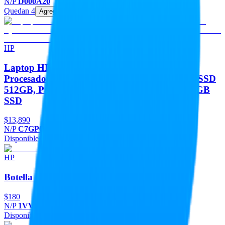
N/P
D000A20
Quedan 4
Agregar
HP
Laptop HP 255R G10 (C7GP0AT#ABM).
Procesador AMD Ryzen 3 7335U - RAM 8GB, SSD
512GB, Pantalla 15.6, Windows 11 Home 512 GB
SSD
$13,890
N/P
C7GP0AT#ABM
Disponible
Agregar
HP
Botella de tinta HP GT53 - 1VV22AL, Negro
$180
N/P
1VV22AL
Disponible
Agregar