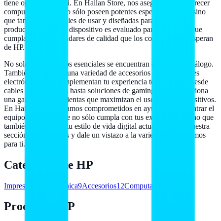
tiene opciones para ti. En Hailan Store, nos aseguramos de ofrecer
computadoras que no sólo poseen potentes especificaciones, sino
que también son fáciles de usar y diseñadas para optimizar tu
productividad. Cada dispositivo es evaluado para garantizar que
cumpla con los estándares de calidad que los consumidores esperan
de HP.
No solo los productos esenciales se encuentran en nuestro catálogo.
También ofrecemos una variedad de accesorios y componentes
electrónicos que complementan tu experiencia tecnológica. Desde
cables y adaptadores hasta soluciones de gaming, HP proporciona
una gama de herramientas que maximizan el uso de sus dispositivos.
En Hailan Store, estamos comprometidos en ayudarte a encontrar el
equipo adecuado que no sólo cumpla con tus expectativas, sino que
también se adapte a tu estilo de vida digital actual. Explora nuestra
sección de productos y dale un vistazo a la variedad que tenemos
para ti.
Categorías de
HP
Impresión
51
Electrónica
9
Accesorios
12
Computadoras
19
Productos HP