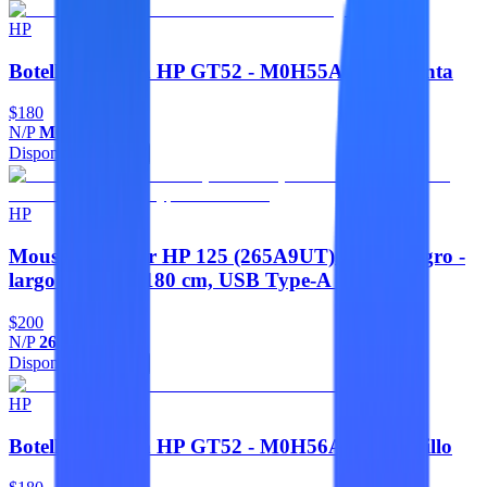
HP
Botella de Tinta HP GT52 - M0H55AL - Magenta
$180
N/P
M0H55AL
Disponible
Agregar
HP
Mouse HP Láser HP 125 (265A9UT). Color negro -
largo del cable 180 cm, USB Type-A con cable
$200
N/P
265A9UT
Disponible
Agregar
HP
Botella de Tinta HP GT52 - M0H56AL - Amarillo