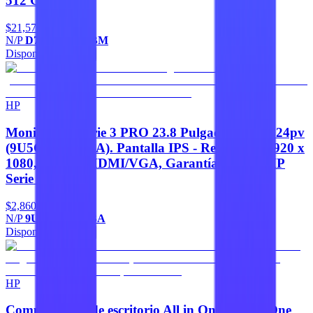
512 GB M.2
$21,570
N/P
D71XNLT#ABM
Disponible
Agregar
HP
Monitor HP Serie 3 PRO 23.8 Pulgadas FHD 324pv
(9U5C1AA#ABA). Pantalla IPS - Resolución 1920 x
1080, Puertos HDMI/VGA, Garantía: 3 años HP
Serie 3
$2,860
N/P
9U5C1AA#ABA
Disponible
Agregar
HP
Computadora de escritorio All in One HP ProOne