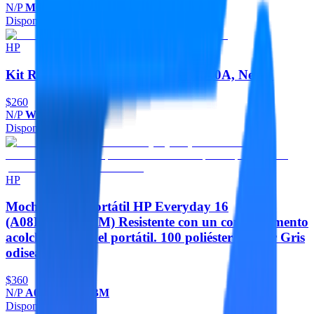
N/P
M0H50AL
Disponible
Agregar
HP
Kit Recarga Tóner HP 154A - W1540A, Negro
$260
N/P
W1540A
Disponible
Agregar
HP
Mochila para portátil HP Everyday 16
(A08KLUT#ABM) Resistente con un compartimento
acolchado para el portátil. 100 poliéster - Color Gris
odisea 16
$360
N/P
A08KLUT#ABM
Disponible
Agregar