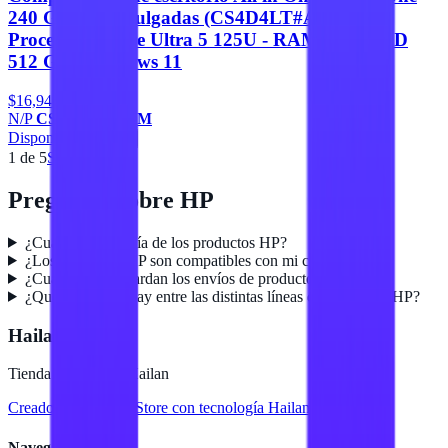
240 G10 23.8 Pulgadas (CS4D4LT#ABM).
Procesador Core Ultra 5 125U - RAM 8GB, SSD
512 GB, Windows 11
$16,940
N/P
CS4D4LT#ABM
Disponible
Agregar
1
de
5
Siguiente
Preguntas sobre
HP
¿Cuál es la garantía de los productos HP?
¿Los productos HP son compatibles con mi computadora?
¿Cuánto tiempo tardan los envíos de productos HP?
¿Qué diferencia hay entre las distintas líneas de productos HP?
Hailan Store
Tienda en línea de Hailan
Creado para
Hailan Store
con tecnología Hailan ERP
Navegación