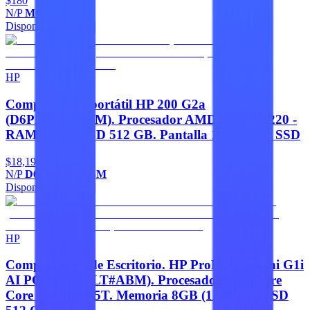
$180
N/P
M0H56AL
Disponible
Agregar
HP
Computadora portátil HP 200 G2a
(D6PD6AT#ABM). Procesador AMD Ryzen 5 220 -
RAM 16GB, SSD 512 GB. Pantalla 14 512 GB SSD
$18,190
N/P
D6PD6AT#ABM
Disponible
Agregar
HP
Computadora de Escritorio. HP ProDesk 4 Mini G1i
AI PC (D71XNLT#ABM). Procesador Intel Core
Core Ultra 5 235T. Memoria 8GB (1X8GB) - SSD