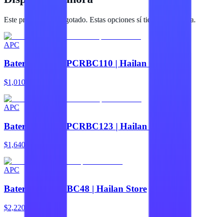
Este producto está agotado. Estas opciones sí tienen existencia.
APC
Baterías APC APCRBC110 | Hailan Store
$1,010
APC
Baterías APC APCRBC123 | Hailan Store
$1,640
APC
Baterías APC RBC48 | Hailan Store
$2,220