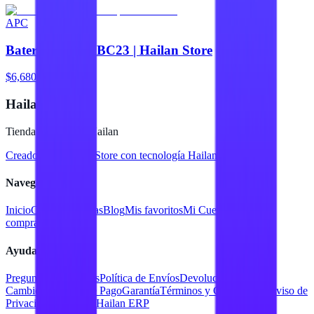
APC
Baterías APC RBC23 | Hailan Store
$6,680
Hailan Store
Tienda en línea de Hailan
Creado para
Hailan Store
con tecnología Hailan ERP
Navegación
Inicio
Catálogo
Marcas
Blog
Mis favoritos
Mi Cuenta
Facturar
compra
Contacto
Ayuda
Preguntas Frecuentes
Política de Envíos
Devoluciones y
Cambios
Métodos de Pago
Garantía
Términos y Condiciones
Aviso de
Privacidad
Servicios Hailan ERP