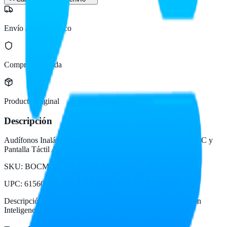
Envío a todo México
Compra protegida
Producto original
Descripción
Audífonos Inalámbricos TWS con Inteligencia Artificial - ANC y
Pantalla Táctil Auralis
SKU:
BOCMST4170
UPC
:
615604117230
Descripción del fabricante:
Audífonos Inalámbricos TWS con
Inteligencia Artificial - ANC y Pantalla Táctil Auralis