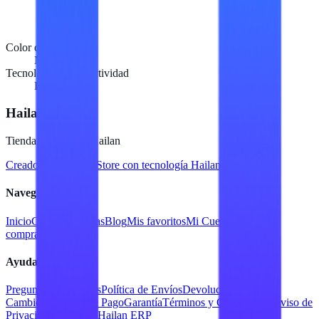
Color del producto
Negro
Tecnología de conectividad
Bluetooth
Hailan Store
Tienda en línea de Hailan
Creado para
Hailan Store
con tecnología Hailan ERP
Navegación
Inicio
Catálogo
Marcas
Blog
Mis favoritos
Mi Cuenta
Facturar
compra
Contacto
Ayuda
Preguntas Frecuentes
Política de Envíos
Devoluciones y
Cambios
Métodos de Pago
Garantía
Términos y Condiciones
Aviso de
Privacidad
Servicios Hailan ERP