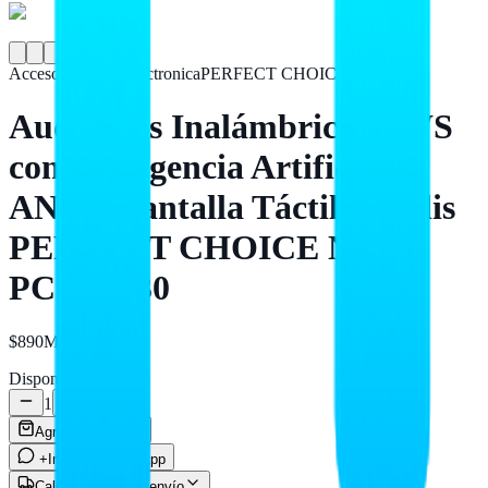
Accesorios para Electronica
PERFECT CHOICE
Audífonos Inalámbricos TWS
con Inteligencia Artificial -
ANC y Pantalla Táctil Auralis
PERFECT CHOICE Negro
PC-117230
$890
MXN
Disponible
1
Agregar al carrito
+Info por WhatsApp
Calcular costo de envío