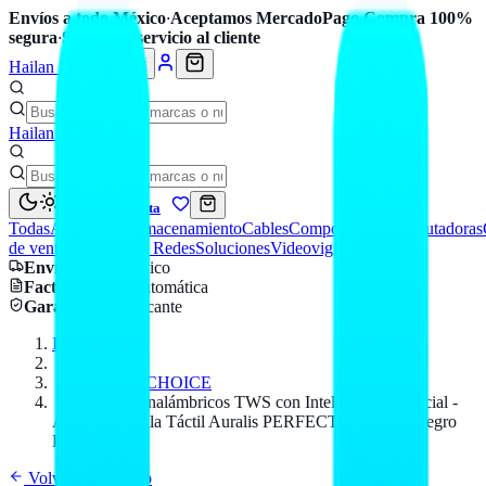
Envíos a todo México
·
Aceptamos MercadoPago
·
Compra 100%
segura
·
Soporte y servicio al cliente
Hailan Store
Hailan Store
Mi cuenta
Todas
Accesorios
Almacenamiento
Cables
Componentes
Computadoras
de venta
Seguridad y Redes
Soluciones
Videovigilancia
Envío
a todo México
Factura CFDI
automática
Garantía
de fabricante
Inicio
Catálogo
PERFECT CHOICE
Audífonos Inalámbricos TWS con Inteligencia Artificial -
ANC y Pantalla Táctil Auralis PERFECT CHOICE Negro
PC-117230
Volver al catálogo