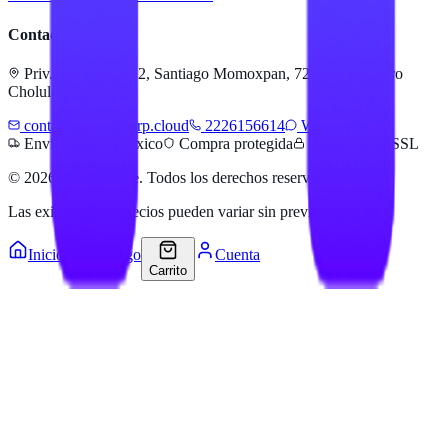
Contacto
Priv. Alejandra 512, Santiago Momoxpan, 72775 San Pedro
Cholula, Pue.
contacto@hailanerp.cloud
2226156614
WhatsApp
Envíos a todo México
Compra protegida
Pago seguro SSL
©
2026
Hailan Store
. Todos los derechos reservados.
Las existencias y precios pueden variar sin previo aviso.
Inicio
Catálogo
Cuenta
Carrito