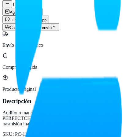
1
Agregar al carrito
+Info por WhatsApp
Calcular costo de envío
Envío a todo México
Compra protegida
Producto original
Descripción
Audífono manos libres bluetooth MEUCCI - PC-117223
PERFECTCHOICE manos libres, alimentación de 5Vcc 1A,
trasmisión inalámbrica 2.4GHz
SKU:
PC-117223