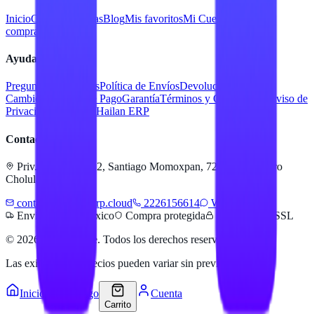
Inicio
Catálogo
Marcas
Blog
Mis favoritos
Mi Cuenta
Facturar
compra
Contacto
Ayuda
Preguntas Frecuentes
Política de Envíos
Devoluciones y
Cambios
Métodos de Pago
Garantía
Términos y Condiciones
Aviso de
Privacidad
Servicios Hailan ERP
Contacto
Priv. Alejandra 512, Santiago Momoxpan, 72775 San Pedro
Cholula, Pue.
contacto@hailanerp.cloud
2226156614
WhatsApp
Envíos a todo México
Compra protegida
Pago seguro SSL
©
2026
Hailan Store
. Todos los derechos reservados.
Las existencias y precios pueden variar sin previo aviso.
Inicio
Catálogo
Cuenta
Carrito