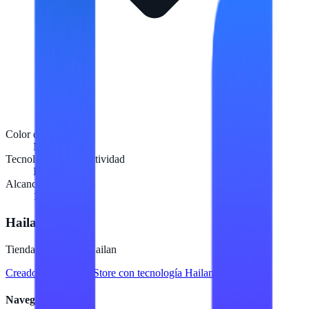
Color del producto
Negro
Tecnología de conectividad
Bluetooth
Alcance inalámbrico
10 m
Hailan Store
Tienda en línea de Hailan
Creado para
Hailan Store
con tecnología Hailan ERP
Navegación