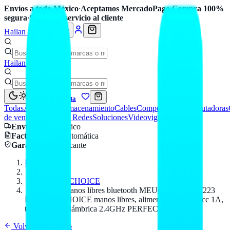
Envíos a todo México
·
Aceptamos MercadoPago
·
Compra 100%
segura
·
Soporte y servicio al cliente
Hailan Store
Hailan Store
Mi cuenta
Todas
Accesorios
Almacenamiento
Cables
Componentes
Computadoras
de venta
Seguridad y Redes
Soluciones
Videovigilancia
Envío
a todo México
Factura CFDI
automática
Garantía
de fabricante
Inicio
Catálogo
PERFECT CHOICE
Audífono manos libres bluetooth MEUCCI - PC-117223
PERFECTCHOICE manos libres, alimentación de 5Vcc 1A,
trasmisión inalámbrica 2.4GHz PERFECT CHOICE
Volver al catálogo