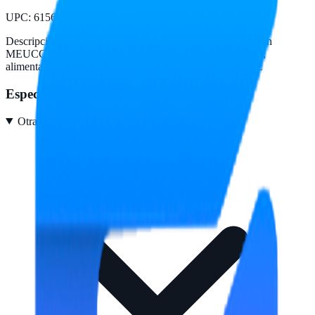
UPC
:
615604117223
Descripción del fabricante:
Audífono manos libres bluetooth
MEUCCI - PC-117223 PERFECTCHOICE manos libres,
alimentación de 5Vcc 1A, trasmisión inalámbrica 2.4GHz
Especificaciones
Otras características
3