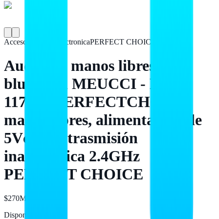
Accesorios para Electronica
PERFECT CHOICE
Audífono manos libres
bluetooth MEUCCI - PC-
117223 PERFECTCHOICE
manos libres, alimentación de
5Vcc 1A, trasmisión
inalámbrica 2.4GHz
PERFECT CHOICE
$270
MXN
Disponible