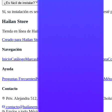
¿Es fácil de instalar?
Sí, su instalación es sencilla y rápida, permitiendo que tu equipo esté
Hailan Store
Tienda en línea de Hailan
Creado para
Hailan Store
con tecnología Hailan ERP
Navegación
Inicio
Catálogo
Marcas
Blog
Mis favoritos
Mi Cuenta
Facturar compra
Co
Ayuda
Preguntas Frecuentes
Política de Envíos
Devoluciones y Cambios
Méto
Contacto
Priv. Alejandra 512, Santiago Momoxpan, 72775 San Pedro Cholul
contacto@hailanerp.cloud
2226156614
WhatsApp
Envíos a todo México
Compra protegida
Pago seguro SSL