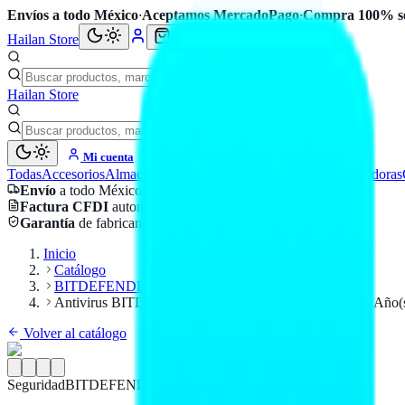
Envíos a todo México
·
Aceptamos MercadoPago
·
Compra 100% s
Hailan Store
Hailan Store
Mi cuenta
Todas
Accesorios
Almacenamiento
Cables
Componentes
Computadoras
Envío
a todo México
Factura CFDI
automática
Garantía
de fabricante
Inicio
Catálogo
BITDEFENDER
Antivirus BITDEFENDER TMBD-403 - 5 licencias, 1 Año(
Volver al catálogo
Seguridad
BITDEFENDER