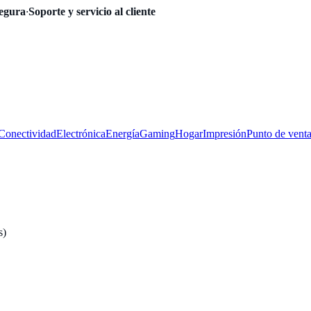
egura
·
Soporte y servicio al cliente
Conectividad
Electrónica
Energía
Gaming
Hogar
Impresión
Punto de vent
s)