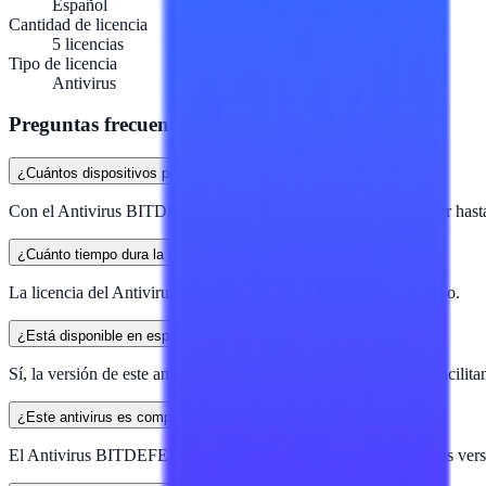
Español
Cantidad de licencia
5 licencias
Tipo de licencia
Antivirus
Preguntas frecuentes
¿Cuántos dispositivos puedo proteger con este antivirus?
Con el Antivirus BITDEFENDER TMBD-403, puedes proteger hasta 5
¿Cuánto tiempo dura la licencia?
La licencia del Antivirus TMBD-403 tiene una duración de 1 año.
¿Está disponible en español?
Sí, la versión de este antivirus está completamente en español, facilita
¿Este antivirus es compatible con mi sistema operativo?
El Antivirus BITDEFENDER TMBD-403 es compatible con las versiones 