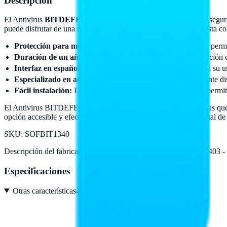
Descripción
El Antivirus
BITDEFENDER TMBD-403
es una solución de segur
puede disfrutar de una navegación segura y una protección robusta co
Protección para múltiples dispositivos:
Incluye 5 licencias, perm
Duración de un año:
Disfruta de un año completo de protección 
Interfaz en español:
La versión de idioma en español facilita su 
Especializado en antivirus:
Este software está específicamente di
Fácil instalación:
La instalación es sencilla y rápida, lo que perm
El Antivirus BITDEFENDER TMBD-403 es ideal para empresas que busca
opción accesible y efectiva para mantener seguro el entorno digital de
SKU:
SOFBIT1340
Descripción del fabricante:
Antivirus BITDEFENDER TMBD-403 - 5 l
Especificaciones
Otras características
4