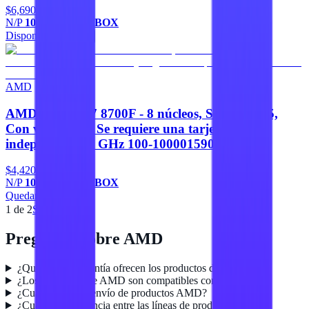
$6,690
N/P
100-100001236BOX
Disponible
Agregar
AMD
AMD RYZEN 7 8700F - 8 núcleos, Socket AM5,
Con ventilador, Se requiere una tarjeta gráfica
independiente 5 GHz 100-100001590BOX
$4,420
N/P
100-100001590BOX
Quedan 3
Agregar
1
de
2
Siguiente
Preguntas sobre
AMD
¿Qué tipo de garantía ofrecen los productos de AMD?
¿Los productos de AMD son compatibles con mi equipo?
¿Cuánto tarda el envío de productos AMD?
¿Cuál es la diferencia entre las líneas de productos AMD?