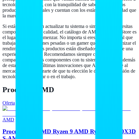
tecnología avanzada, con la tranquilidad de saber que todos los
productos son originales y cuentan con los estándares de calidad que
la marca garantiza.
Si estás interesado en actualizar tu sistema o simplemente necesitas
componentes de alta calidad, el catálogo de AMD en Hailan Store es
el lugar ideal para comenzar. No importa si eres un profesional que
trabaja con aplicaciones pesadas o un gamer que busca maximizar el
rendimiento, nuestros productos están diseñados para ofrecerte una
experiencia superior. Recomendamos siempre considerar la
compatibilidad de los componentes con tu sistema existente, además
de estar atento a las últimas innovaciones que AMD introduce al
mercado, para asegurarte de que tu elección le dé vida a tu visión de
tecnología en el hogar o en el trabajo.
Productos AMD
Oferta
AMD
Procesadores AMD Ryzen 9 AMD Ryzen 9 9950X3D
S-AM5 9A Gen