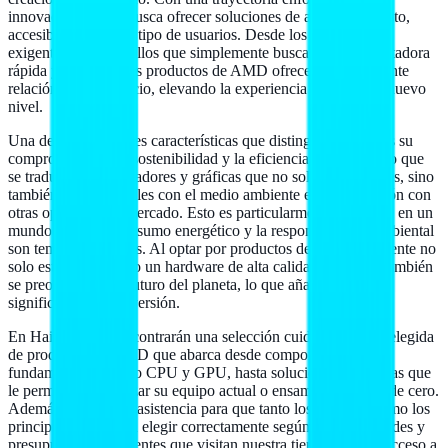
innovación, AMD busca ofrecer soluciones de alto rendimiento,
accesibles para todo tipo de usuarios. Desde los gamers más
exigentes hasta aquellos que simplemente buscan una computadora
rápida y eficiente, los productos de AMD ofrecen una excelente
relación calidad-precio, elevando la experiencia de uso a un nuevo
nivel.
Una de las principales características que distingue a AMD es su
compromiso con la sostenibilidad y la eficiencia energética, lo que
se traduce en procesadores y gráficas que no solo son potentes, sino
también más amigables con el medio ambiente en comparación con
otras opciones del mercado. Esto es particularmente relevante en un
mundo donde el consumo energético y la responsabilidad ambiental
son temas prioritarios. Al optar por productos de AMD, el cliente no
solo está adquiriendo un hardware de alta calidad, sino que también
se preocupa por el futuro del planeta, lo que añade un valor
significativo a su inversión.
En Hailan Store, encontrarán una selección cuidadosamente elegida
de productos de AMD que abarca desde componentes
fundamentales, como CPU y GPU, hasta soluciones completas que
le permitirán optimizar su equipo actual o ensamblar uno desde cero.
Además, ofrecemos asistencia para que tanto los expertos como los
principiantes puedan elegir correctamente según sus necesidades y
presupuesto. Los clientes que visitan nuestra tienda tendrán acceso a