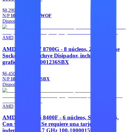
$8,290
N/P
100-100000910WOF
Disponible
Agregar
AMD
AMD RYZEN 7 8700G - 8 núcleos, 24 Mb cache
Socket AM5, Incluye Disipador, incluye tarjeta
grafica 100-100001236SBX
$6,450
N/P
100-100001236SBX
Disponible
Agregar
AMD
AMD RYZEN 5 8400F - 6 núcleos, Socket AM5,
Con ventilador, Se requiere una tarjeta gráfica
independiente 4,7 GHz 100-100001591BOX