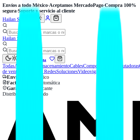
Envíos a todo México
·
Aceptamos MercadoPago
·
Compra 100%
segura
·
Soporte y servicio al cliente
Hailan Store
Hailan Store
Mi cuenta
Todas
Accesorios
Almacenamiento
Cables
Componentes
Computadoras
de venta
Seguridad y Redes
Soluciones
Videovigilancia
Envío
a todo México
Factura CFDI
automática
Garantía
de fabricante
Distribuidor autorizado