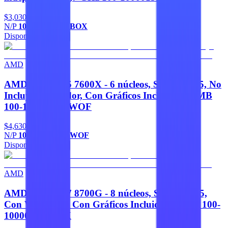
$3,030
N/P
100-100001591BOX
Disponible
Agregar
AMD
AMD RYZEN 5 7600X - 6 núcleos, Socket AM5, No
Incluye Ventilador, Con Gráficos Incluidos 32 MB
100-100000593WOF
$4,630
N/P
100-100000593WOF
Disponible
Agregar
AMD
AMD RYZEN 7 8700G - 8 núcleos, Socket AM5,
Con Ventilador, Con Gráficos Incluidos 16 MB 100-
100001236BOX