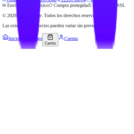
Envíos a todo México
Compra protegida
Pago seguro SSL
©
2026
Hailan Store
. Todos los derechos reservados.
Las existencias y precios pueden variar sin previo aviso.
Inicio
Catálogo
Cuenta
Carrito