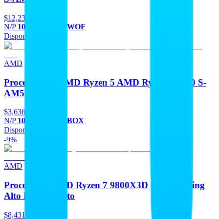
$12,234
Oferta
N/P
100-100000719WOF
Disponible
Agregar
AMD
Procesadores AMD Ryzen 5 AMD Ryzen 5 7600 S-
AM5 7A Gen
$3,636
N/P
100-100001015BOX
Disponible
Agregar
-9%
AMD
Procesador AMD Ryzen 7 9800X3D para Gaming
Alto Rendimiento
$8,431
-9%