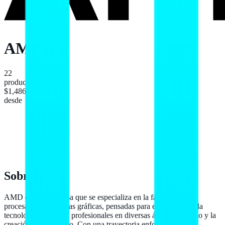
AMD
22
productos
$1,486
desde
Sobre
AMD
AMD es una empresa que se especializa en la fabricación de
procesadores y tarjetas gráficas, pensadas para entusiastas de la
tecnología, gamers y profesionales en diversas áreas del diseño y la
creación de contenido. Con una trayectoria enfocada en la