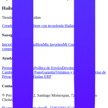
Hailan Store
Tienda en línea de Hailan
Creado para
Hailan Store
con tecnología Hailan ERP
Navegación
Inicio
Catálogo
Marcas
Blog
Mis favoritos
Mi Cuenta
Facturar
compra
Contacto
Ayuda
Preguntas Frecuentes
Política de Envíos
Devoluciones y
Cambios
Métodos de Pago
Garantía
Términos y Condiciones
Aviso de
Privacidad
Servicios Hailan ERP
Contacto
Priv. Alejandra 512, Santiago Momoxpan, 72775 San Pedro
Cholula, Pue.
contacto@hailanerp.cloud
2226156614
WhatsApp