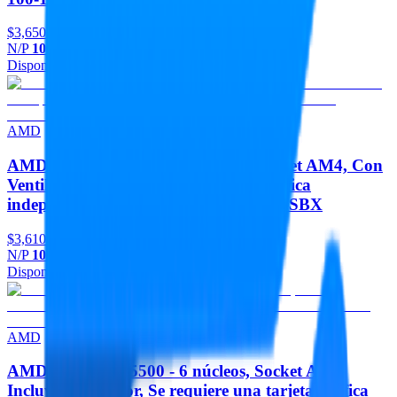
$3,650
N/P
100-100000263BOX
Disponible
Agregar
AMD
AMD RYZEN 7 5700 - 8 núcleos, Socket AM4, Con
Ventilador, Se requiere una tarjeta gráfica
independiente 3,7 GHz 100-100000743SBX
$3,610
N/P
100-100000743SBX
Disponible
Agregar
AMD
AMD RYZEN 5 5500 - 6 núcleos, Socket AM4,
Incluye Ventilador, Se requiere una tarjeta gráfica