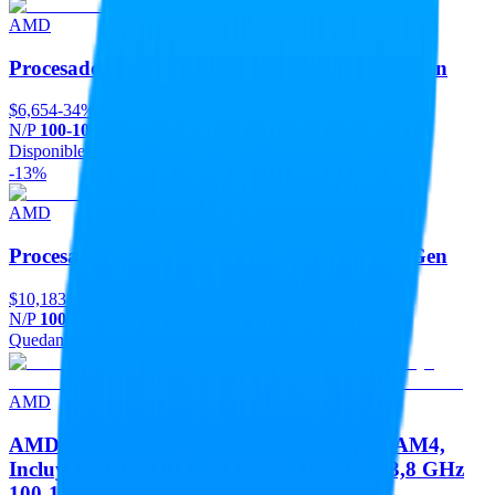
AMD
Procesador Amd Ryzen 9 7900X S-AM5 7A Gen
$6,654
-34%
N/P
100-100000589WOF
Disponible
Agregar
-13%
AMD
Procesador Amd Ryzen 9 9950X S-AM5 9A Gen
$10,183
-13%
N/P
100-100001277WOF
Quedan 5
Agregar
AMD
AMD RYZEN 7 5700G - 8 núcleos, socket AM4,
Incluye ventilador, Con gráficos incluidos 3,8 GHz
100-100000263BOX