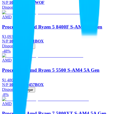
N/P
100-100001084WOF
Disponible
Agregar
AMD
Procesador Amd Ryzen 5 8400F S-AM5 8A Gen
$3,093
N/P
100-100001591BOX
Disponible
Agregar
-48%
AMD
Procesador Amd Ryzen 5 5500 S-AM4 5A Gen
$1,486
-48%
N/P
100-100000457BOX
Disponible
Agregar
-8%
AMD
Procesador Amd Ryzen 7 5800XT S-AM4 5A Gen