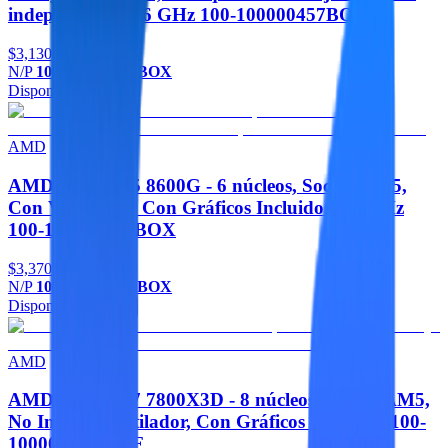
independiente 3,6 GHz 100-100000457BOX
$3,130
N/P
100-100000457BOX
Disponible
Agregar
AMD
AMD RYZEN 5 8600G - 6 núcleos, Socket AM5,
Con Ventilador, Con Gráficos Incluidos 4,3 GHz
100-100001237BOX
$3,370
N/P
100-100001237BOX
Disponible
Agregar
AMD
AMD RYZEN 7 7800X3D - 8 núcleos, Socket AM5,
No Incluye Ventilador, Con Gráficos Inlcuidos 100-
100000910WOF