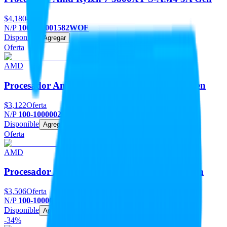
$4,180
-8%
N/P
100-100001582WOF
Disponible
Agregar
Oferta
AMD
Procesador Amd Ryzen 7 5700G S-AM4 5A Gen
$3,122
Oferta
N/P
100-100000263BOX
Disponible
Agregar
Oferta
AMD
Procesador Amd Ryzen 7 8700F S-AM5 8A Gen
$3,506
Oferta
N/P
100-100001590BOX
Disponible
Agregar
-34%