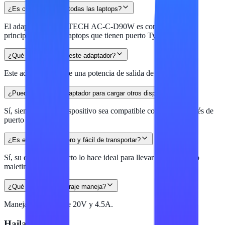
¿Es compatible con todas las laptops?
El adaptador OVALTECH AC-C-D90W es compatible
principalmente con laptops que tienen puerto Type C.
¿Qué potencia tiene este adaptador?
Este adaptador ofrece una potencia de salida de 90W.
¿Puedo usar este adaptador para cargar otros dispositivos?
Sí, siempre que el dispositivo sea compatible con carga a través de
puerto Type C.
¿Es el adaptador ligero y fácil de transportar?
Sí, su diseño compacto lo hace ideal para llevar en mochilas o
maletines.
¿Qué voltaje y amperaje maneja?
Maneja una salida de 20V y 4.5A.
Hailan Store