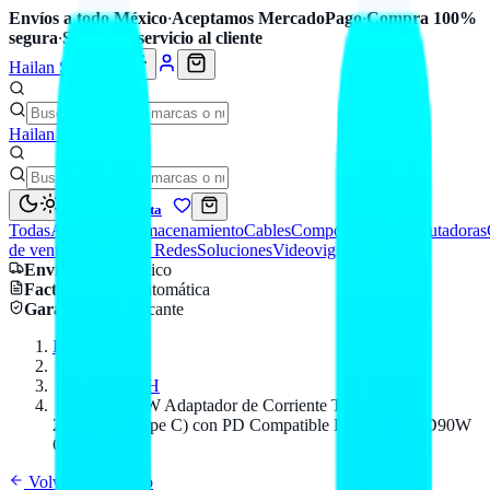
Envíos a todo México
·
Aceptamos MercadoPago
·
Compra 100%
segura
·
Soporte y servicio al cliente
Hailan Store
Hailan Store
Mi cuenta
Todas
Accesorios
Almacenamiento
Cables
Componentes
Computadoras
de venta
Seguridad y Redes
Soluciones
Videovigilancia
Envío
a todo México
Factura CFDI
automática
Garantía
de fabricante
Inicio
Catálogo
OVALTECH
AC-C-D90W Adaptador de Corriente TIPO C 90W
20V/4.5A (Type C) con PD Compatible DELL EKC-D90W
OVALTECH
Volver al catálogo