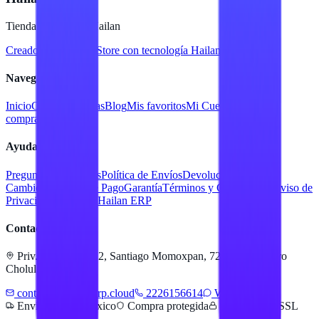
Tienda en línea de Hailan
Creado para
Hailan Store
con tecnología Hailan ERP
Navegación
Inicio
Catálogo
Marcas
Blog
Mis favoritos
Mi Cuenta
Facturar
compra
Contacto
Ayuda
Preguntas Frecuentes
Política de Envíos
Devoluciones y
Cambios
Métodos de Pago
Garantía
Términos y Condiciones
Aviso de
Privacidad
Servicios Hailan ERP
Contacto
Priv. Alejandra 512, Santiago Momoxpan, 72775 San Pedro
Cholula, Pue.
contacto@hailanerp.cloud
2226156614
WhatsApp
Envíos a todo México
Compra protegida
Pago seguro SSL