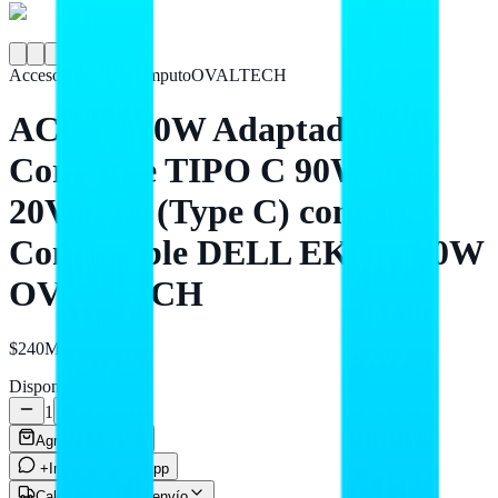
Accesorios para Cómputo
OVALTECH
AC-C-D90W Adaptador de
Corriente TIPO C 90W
20V/4.5A (Type C) con PD
Compatible DELL EKC-D90W
OVALTECH
$240
MXN
Disponible
1
Agregar al carrito
+Info por WhatsApp
Calcular costo de envío