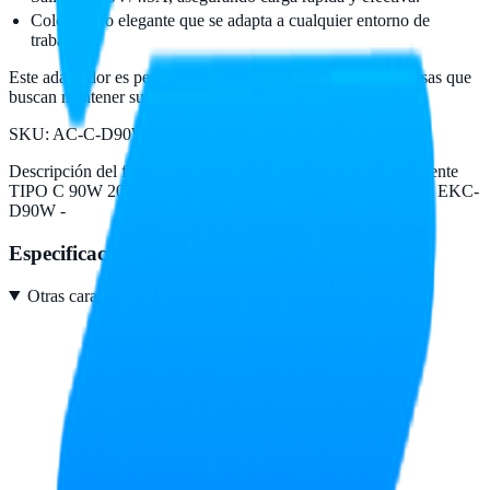
Color negro elegante que se adapta a cualquier entorno de
trabajo.
Este adaptador es perfecto para pequeñas y medianas empresas que
buscan mantener sus laptops siempre listas para el uso diario.
SKU:
AC-C-D90W
Descripción del fabricante:
AC-C-D90W Adaptador de Corriente
TIPO C 90W 20V/4.5A (Type C) con PD Compatible DELL EKC-
D90W -
Especificaciones
Otras características
3